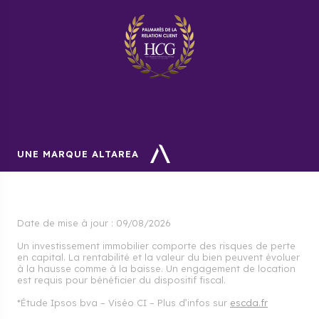
Acheter un programme neuf à Ludon-Médoc avec
Cogedim, c’est faire le choix d’un accompagnement
par des professionnels qualifiés. Depuis 1963, nos
experts vous soutiennent dans tous vos projets
immobiliers. Bénéficiez de notre expertise avant,
pendant et après votre achat pour investir en toute
sérénité.
UNE MARQUE ALTAREA
Date de mise à jour :
09/08/2026
Un investissement immobilier comporte des risques de perte
en capital. La rentabilité et la valeur du bien peuvent évoluer
à la hausse comme à la baisse. Un engagement de location
est requis pour bénéficier du dispositif fiscal.
*Étude Ipsos bva – Viséo CI – Plus d’infos sur
escda.fr