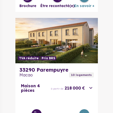
Brochure
Être recontacté(e)
En savoir +
3/4 pièces
331 000 €
à partir de
4 pièces
376 000 €
à partir de
5 pièces
445 000 €
à partir de
TVA réduite
Prix BRS
33290
Parempuyre
Macao
10
logement
s
Maison 4
218 000 €
à partir de
pièces