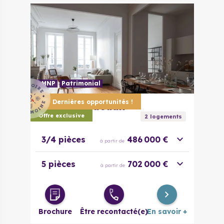
LMNP
Patrimonial
Dernières opportunités !
33000
Bordeaux
Sansas
Offre exclusive
2
logement
s
3/4 pièces
486 000 €
à partir de
5 pièces
702 000 €
à partir de
Brochure
Être recontacté(e)
En savoir +