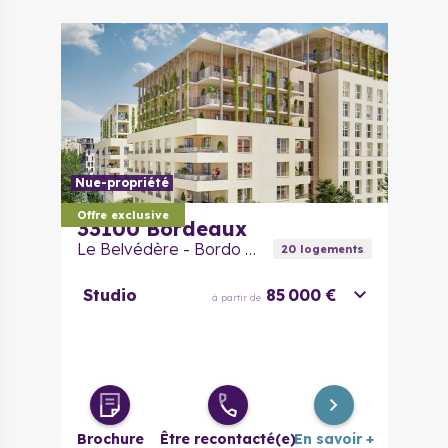
Nue-propriété
Offre exclusive
33100
Bordeaux
Le Belvédère - Bordo Neo
20
logement
s
Studio
85 000 €
à partir de
Brochure
Être recontacté(e)
En savoir +