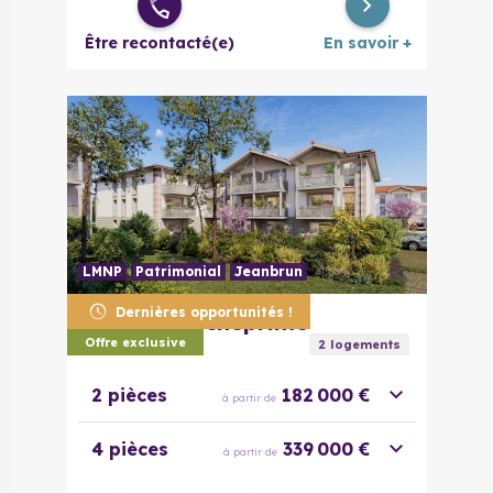
Être recontacté(e)
En savoir +
LMNP
Patrimonial
Jeanbrun
Dernières opportunités !
33380
Marcheprime
La Husta
Offre exclusive
2
logement
s
2 pièces
182 000 €
à partir de
4 pièces
339 000 €
à partir de