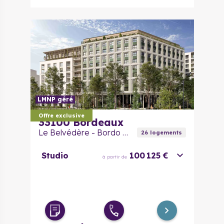
LMNP géré
Offre exclusive
33100
Bordeaux
Le Belvédère - Bordo Alto
26
logement
s
Studio
100 125 €
à partir de