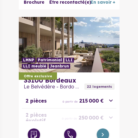
Brochure
Être recontacté(e)
En savoir +
LMNP
Patrimonial
LLI
LLI meublé
Jeanbrun
Offre exclusive
33100
Bordeaux
Le Belvédère - Bordo Tempo
22
logement
s
2 pièces
215 000 €
à partir de
2 pièces
250 000 €
à partir de
évolutif
3 pièces
273 000 €
à partir de