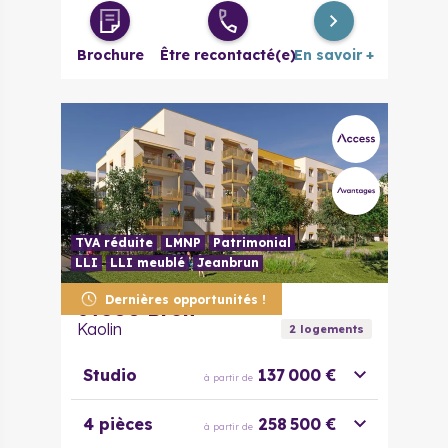
Brochure
Être recontacté(e)
En savoir +
TVA réduite
LMNP
Patrimonial
LLI
LLI meublé
Jeanbrun
Dernières opportunités !
69500
Bron
Kaolin
2
logement
s
Studio
137 000 €
à partir de
4 pièces
258 500 €
à partir de