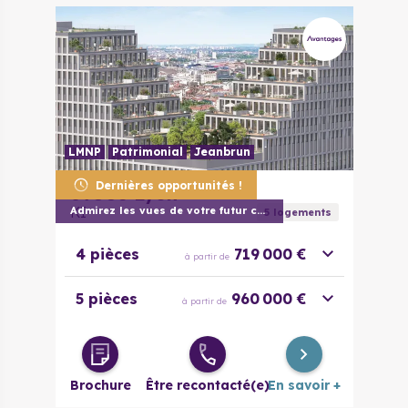
LMNP
Patrimonial
Jeanbrun
Dernières opportunités !
69003
Lyon
KI
Admirez les vues de votre futur chez vou
5
logement
s
4 pièces
719 000 €
à partir de
5 pièces
960 000 €
à partir de
Brochure
Être recontacté(e)
En savoir +