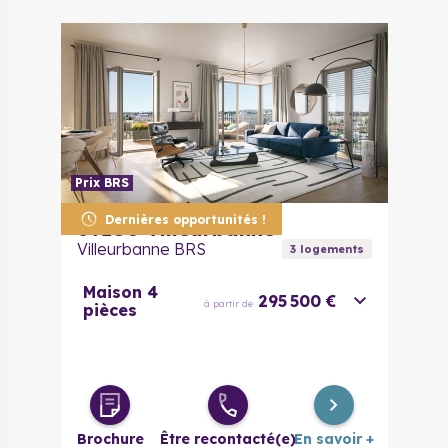
Prix BRS
Dernières opportunités !
69100
Villeurbanne
Villeurbanne BRS
3
logement
s
Maison 4
295 500 €
à partir de
pièces
Brochure
Être recontacté(e)
En savoir +