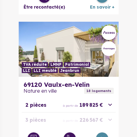
Être recontacté(e)
En savoir +
TVA réduite
LMNP
Patrimonial
LLI
LLI meublé
Jeanbrun
69120
Vaulx-en-Velin
Nature en ville
18
logement
s
2 pièces
189 825 €
à partir de
3 pièces
226 567 €
à partir de
3 pièces
257 975 €