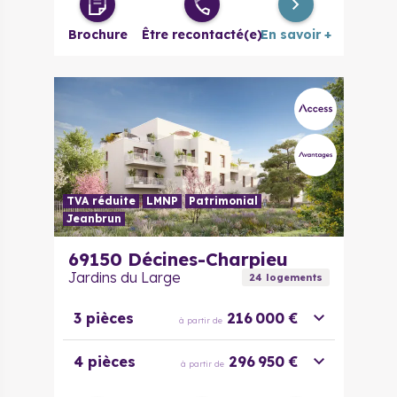
à partir de
évolutif
Brochure
Être recontacté(e)
En savoir +
4 pièces
251 096 €
à partir de
5 pièces
303 325 €
à partir de
TVA réduite
LMNP
Patrimonial
Jeanbrun
69150
Décines-Charpieu
Jardins du Large
24
logement
s
3 pièces
216 000 €
à partir de
4 pièces
296 950 €
à partir de