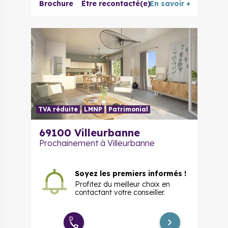
Duplex 5
Brochure
Être recontacté(e)
En savoir +
664 000 €
à partir de
pièces
TVA réduite
LMNP
Patrimonial
69100
Villeurbanne
Prochainement à Villeurbanne
Soyez les premiers informés !
Profitez du meilleur choix en
contactant votre conseiller.