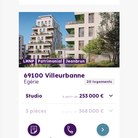
LMNP
Patrimonial
Jeanbrun
69100
Villeurbanne
Egérie
20
logement
s
Studio
253 000 €
à partir de
3 pièces
368 000 €
à partir de
4 pièces
494 400 €
à partir de