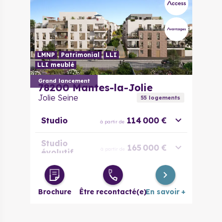
LMNP
Patrimonial
LLI
LLI meublé
Grand lancement
78200
Mantes-la-Jolie
Jolie Seine
55
logement
s
Studio
114 000 €
à partir de
Studio
165 000 €
à partir de
évolutif
2 pièces
170 000 €
à partir de
Brochure
Être recontacté(e)
En savoir +
2 pièces
210 000 €
à partir de
évolutif