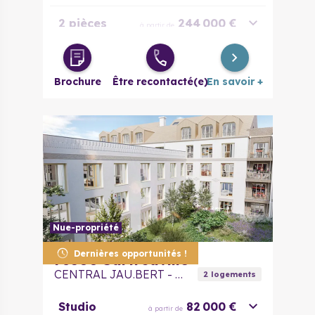
2 pièces
244 000 €
à partir de
4 pièces
525 000 €
à partir de
Brochure
Être recontacté(e)
En savoir +
Nue-propriété
Dernières opportunités !
78500
Sartrouville
CENTRAL JAU.BERT - Nue Propriété
2
logement
s
Studio
82 000 €
à partir de