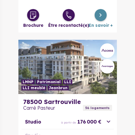
Brochure
Être recontacté(e)
En savoir +
LMNP
Patrimonial
LLI
LLI meublé
Jeanbrun
78500
Sartrouville
Carré Pasteur
56
logement
s
Studio
176 000 €
à partir de