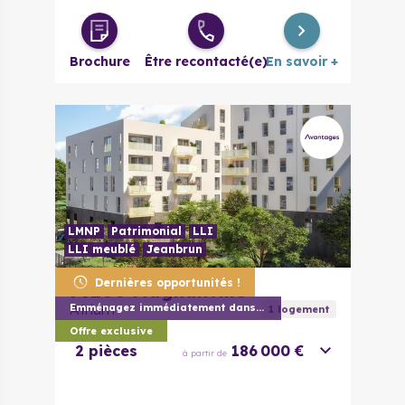
Brochure
Être recontacté(e)
En savoir +
LMNP
Patrimonial
LLI
LLI meublé
Jeanbrun
Dernières opportunités !
78200
Magnanville
Atrium
Emménagez immédiatement dans votre appar
1
logement
Offre exclusive
2 pièces
186 000 €
à partir de