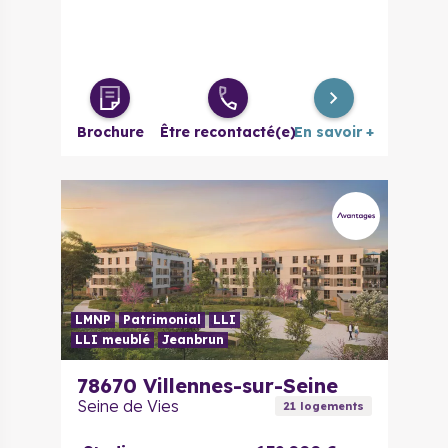
Brochure
Être recontacté(e)
En savoir +
LMNP
Patrimonial
LLI
LLI meublé
Jeanbrun
78670
Villennes-sur-Seine
Seine de Vies
21
logement
s