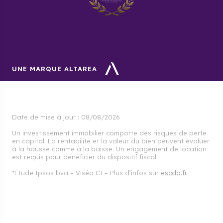
UNE MARQUE ALTAREA
Date de mise à jour :
08/08/2026
Un investissement immobilier comporte des risques de perte
en capital. La rentabilité et la valeur du bien peuvent évoluer
à la hausse comme à la baisse. Un engagement de location
est requis pour bénéficier du dispositif fiscal.
*Étude Ipsos bva – Viséo CI – Plus d’infos sur
escda.fr