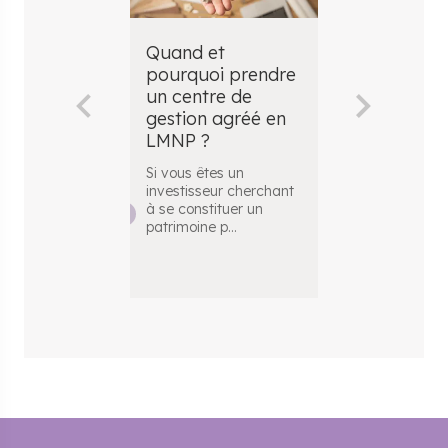
Quand et
Comment f
pourquoi prendre
son
un centre de
immatricul
gestion agréé en
en LMNP ?
LMNP ?
Faire de la lo
meublée d'acc
Si vous êtes un
mais comment
investisseur cherchant
si on relèv
...
à se constituer un
patrimoine p
...