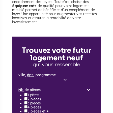
encadrement des loyers. Toutefois, choisir des
équipements
de qualité pour votre logement
meublé permet de bénéficier d’un complément de
loyer. Une opportunité pour augmenter vos recettes
locatives et assurer la rentabilité de votre
investissement.
Trouvez votre futur
logement neuf
qui vous ressemble
Ville,
dpt.
, programme
Nb
de pièces
1 pièce
2 pièces
3 pièces
4 pièces
5 pièces et +