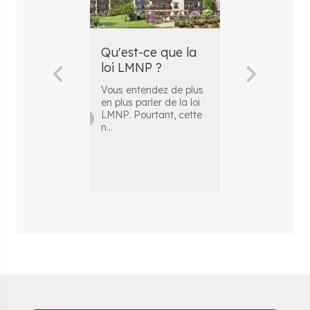
Qu'est-ce que la
Comment c
loi LMNP ?
la plus-val
LMNP ?
Vous entendez de plus
en plus parler de la loi
Vous envisag
LMNP. Pourtant, cette
réaliser un
n
...
investissement
avec le statut