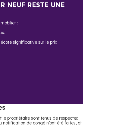
ER NEUF RESTE UNE
mobilier :
ux.
cote significative sur le prix
es
le propriétaire sont tenus de respecter.
notification de congé n’ont été faites, et