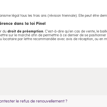
nisme légal tous les trois ans (révision triennale). Elle peut être dem
rence dans la loi Pinel
er du
droit de préemption
. C'est-à-dire qu'en cas de vente, le bai
ettre sur le marché afin de permettre à ce dernier de se positionner
e au locataire par lettre recommandée avec avis de réception, ou en ma
 contester le refus de renouvellement ?