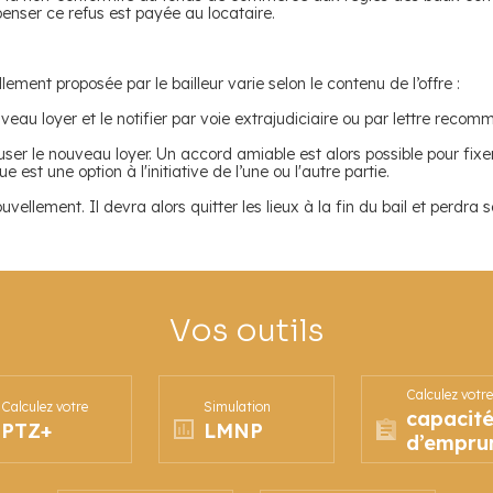
penser ce refus est payée au locataire.
lement proposée par le bailleur varie selon le contenu de l’offre :
uveau loyer et le notifier par voie extrajudiciaire ou par lettre rec
user le nouveau loyer. Un accord amiable est alors possible pour fix
ue est une option à l'initiative de l’une ou l'autre partie.
nouvellement. Il devra alors quitter les lieux à la fin du bail et perdra
Vos outils
Calculez votre
Calculez votre
Simulation
capacit
PTZ+
LMNP
d’empru