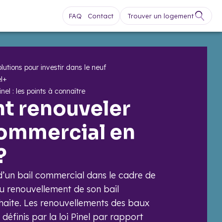
FAQ
Contact
Trouver un logement
lutions pour investir dans le neuf
el+
nel : les points à connaître
 renouveler
commercial en
?
e d’un bail commercial dans le cadre de
t au renouvellement de son bail
uhaite. Les renouvellements des baux
éfinis par la loi Pinel par rapport