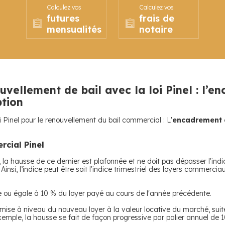
Calculez vos
Calculez vos
futures
frais de
mensualités
notaire
ellement de bail avec la loi Pinel : l’e
ption
i Pinel pour le renouvellement du bail commercial : L'
encadrement d
rcial Pinel
, la hausse de ce dernier est plafonnée et ne doit pas dépasser l'indic
. Ainsi, l’indice peut être soit l'indice trimestriel des loyers commerci
ure ou égale à 10 % du loyer payé au cours de l'année précédente.
mise à niveau du nouveau loyer à la valeur locative du marché, sui
emple, la hausse se fait de façon progressive par palier annuel d