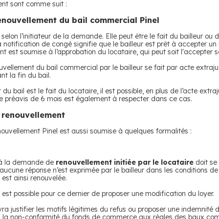
nt sont comme suit :
enouvellement du bail commercial Pinel
lon l’initiateur de la demande. Elle peut être le fait du bailleur ou d
a notification de congé signifie que le bailleur est prêt à accepter u
ent est soumise à l’approbation du locataire, qui peut soit l'accepter so
ellement du bail commercial par le bailleur se fait par acte extrajudi
 la fin du bail.
 bail est le fait du locataire, il est possible, en plus de l’acte extraju
préavis de 6 mois est également à respecter dans ce cas.
 renouvellement
nouvellement Pinel est aussi soumise à quelques formalités :
r à la demande de
renouvellement initiée par le locataire
doit se
 Si aucune réponse n’est exprimée par le bailleur dans les conditions de
 est ainsi renouvelée.
l est possible pour ce dernier de proposer une modification du loyer.
devra justifier les motifs légitimes du refus ou proposer une indemnité d
u la non-conformité du fonds de commerce aux règles des baux comm