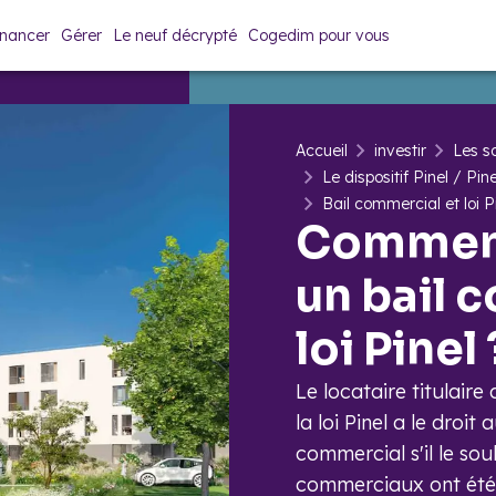
inancer
Gérer
Le neuf décrypté
Cogedim pour vous
Accueil
investir
Les so
Le dispositif Pinel / Pin
Bail commercial et loi Pi
Comment
un bail 
loi Pinel 
Le locataire titulair
la loi Pinel a le droi
commercial s'il le so
commerciaux ont été d