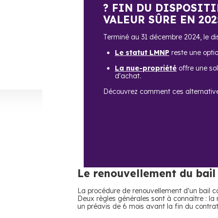
? FIN DU DISPOSITI
VALEUR SÛRE EN 202
Terminé au 31 décembre 2024, le disp
Le statut LMNP
reste une opti
La nue-propriété
offre une sol
d'achat.
Découvrez comment ces alternativ
Le renouvellement du bail
La procédure de renouvellement d'un bail com
Deux règles générales sont à connaître : la
un préavis de 6 mois avant la fin du contra