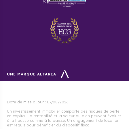
famille. Avec un plus grand budget, il est possible
d’acquérir une petite maison.
Quels moyens de transport sont
disponibles ?
Deux gares de RER et une ligne de bus bien
développée sont à la disposition des habitants
d’Andrésy.
UNE MARQUE ALTAREA
Date de mise à jour :
07/08/2026
Un investissement immobilier comporte des risques de perte
en capital. La rentabilité et la valeur du bien peuvent évoluer
à la hausse comme à la baisse. Un engagement de location
est requis pour bénéficier du dispositif fiscal.