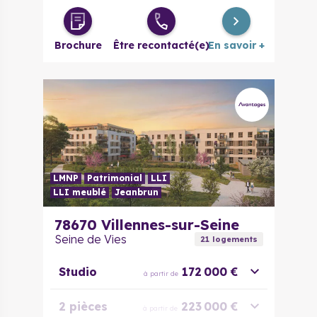
Brochure
Être recontacté(e)
En savoir +
LMNP
Patrimonial
LLI
LLI meublé
Jeanbrun
78670
Villennes-sur-Seine
Seine de Vies
21
logement
s
Studio
172 000 €
à partir de
2 pièces
223 000 €
à partir de