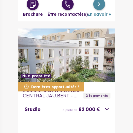
4 pièces
525 000 €
à partir de
Brochure
Être recontacté(e)
En savoir +
Nue-propriété
Dernières opportunités !
78500
Sartrouville
CENTRAL JAU.BERT - Nue Propriété
2
logement
s
Studio
82 000 €
à partir de