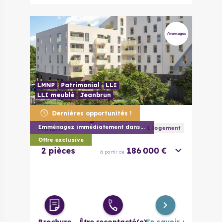
LMNP
Patrimonial
LLI
LLI meublé
Jeanbrun
Dernières opportunités !
78200
Magnanville
Atrium
Emménagez immédiatement dans votre appar
1
logement
Offre exclusive
2 pièces
186 000 €
à partir de