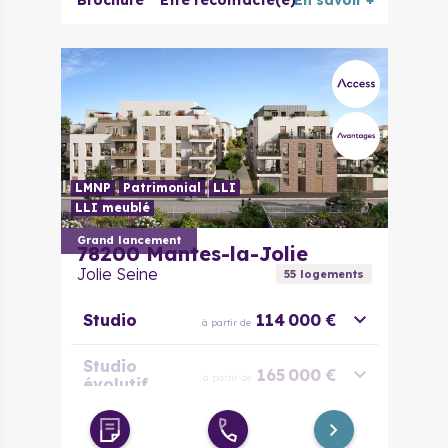
Brochure
Être recontacté(e)
En savoir +
LMNP
Patrimonial
LLI
LLI meublé
Grand lancement
78200
Mantes-la-Jolie
Jolie Seine
55
logement
s
Studio
114 000 €
à partir de
Studio
165 000 €
à partir de
évolutif
2 pièces
170 000 €
à partir de