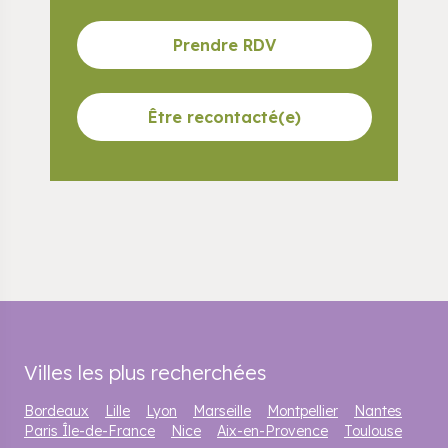
Prendre RDV
Être recontacté(e)
Villes les plus recherchées
Bordeaux
Lille
Lyon
Marseille
Montpellier
Nantes
Paris Île-de-France
Nice
Aix-en-Provence
Toulouse