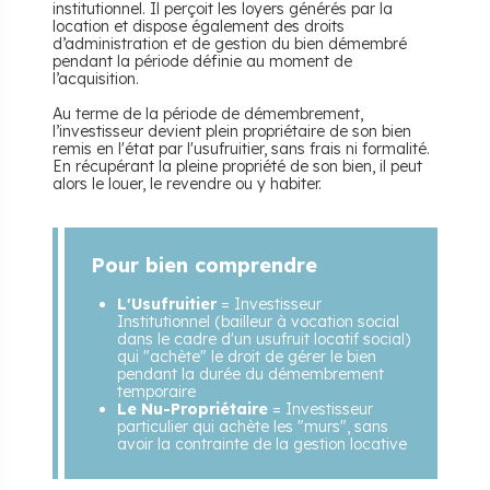
institutionnel. Il perçoit les loyers générés par la
location et dispose également des droits
d’administration et de gestion du bien démembré
pendant la période définie au moment de
l’acquisition.
Au terme de la période de démembrement,
l’investisseur devient plein propriétaire de son bien
remis en l'état par l'usufruitier, sans frais ni formalité.
En récupérant la pleine propriété de son bien, il peut
alors le louer, le revendre ou y habiter.
Pour bien comprendre
L'Usufruitier
= Investisseur
Institutionnel (bailleur à vocation social
dans le cadre d'un usufruit locatif social)
qui "achète" le droit de gérer le bien
pendant la durée du démembrement
temporaire
Le Nu-Propriétaire
= Investisseur
particulier qui achète les "murs", sans
avoir la contrainte de la gestion locative