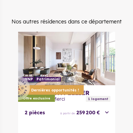
Nos autres résidences dans ce département
LMNP
Patrimonial
Dernières opportunités !
34000
MONTPELLIER
Le Clos de la Merci
Offre exclusive
1
logement
2 pièces
259 200 €
à partir de