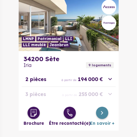
LMNP
Patrimonial
LLI
LLI meublé
Jeanbrun
34200
Sète
Iria
9
logement
s
2 pièces
194 000 €
à partir de
3 pièces
255 000 €
à partir de
4 pièces
495 000 €
à partir de
Brochure
Être recontacté(e)
En savoir +