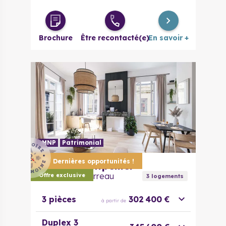
Brochure
Être recontacté(e)
En savoir +
LMNP
Patrimonial
Dernières opportunités !
34000
Montpellier
Faubourg Courreau
Offre exclusive
3
logement
s
3 pièces
302 400 €
à partir de
Duplex 3