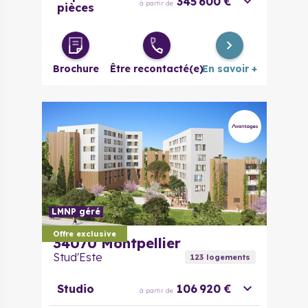
345 600 €
à partir de
pièces
Brochure
Être recontacté(e)
En savoir +
LMNP géré
Offre exclusive
34070
Montpellier
Stud'Este
123
logement
s
Studio
106 920 €
à partir de