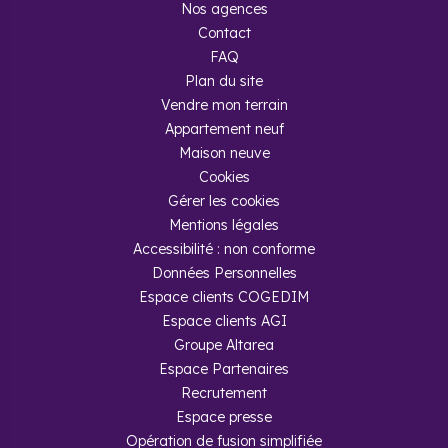
Nos agences
Contact
Foire aux questions
FAQ
Plan du site
Comment se porte le marché de
Vendre mon terrain
l’immobilier dans l’Hérault ?
Appartement neuf
Maison neuve
Les prix à Sète sont en hausse depuis plus de 20 ans.
Cookies
Au cours des 5 dernières années, les prix ont
Gérer les cookies
augmenté de 11,9 %.
Mentions légales
Accessibilité : non conforme
Dans quels quartiers investir à
Données Personnelles
Sète ?
Espace clients COGEDIM
Espace clients AGI
S’il ne fallait choisir que deux quartiers à Sète pour
investir, nous vous conseillerons sur miser sur le
Groupe Altarea
quartier de la gare et le quartier de la presqu’île de
Espace Partenaires
Thau.
Recrutement
Espace presse
Opération de fusion simplifiée