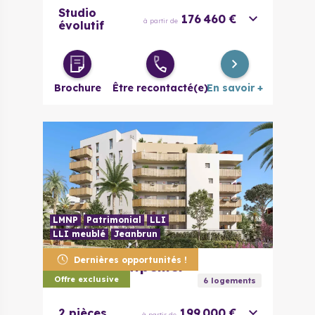
Studio
176 460 €
à partir de
évolutif
Brochure
Être recontacté(e)
En savoir +
LMNP
Patrimonial
LLI
LLI meublé
Jeanbrun
Dernières opportunités !
34070
Montpellier
Toshi
Offre exclusive
6
logement
s
2 pièces
199 000 €
à partir de