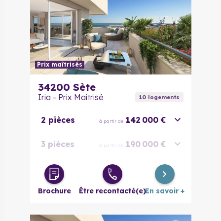
Prix maîtrisés
34200
Sète
Iria - Prix Maitrisé
10
logement
s
2 pièces
142 000 €
à partir de
3 pièces
190 000 €
à partir de
4 pièces
269 000 €
à partir de
Brochure
Être recontacté(e)
En savoir +