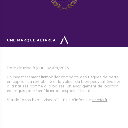
UNE MARQUE ALTAREA
Date de mise à jour :
06/08/2026
Un investissement immobilier comporte des risques de perte
en capital. La rentabilité et la valeur du bien peuvent évoluer
à la hausse comme à la baisse. Un engagement de location
est requis pour bénéficier du dispositif fiscal.
*Étude Ipsos bva – Viséo CI – Plus d’infos sur
escda.fr