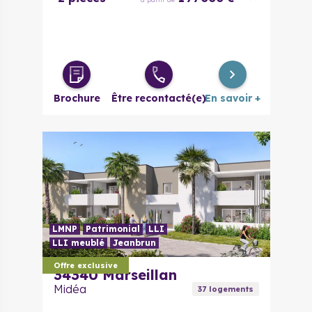
Brochure
Être recontacté(e)
En savoir +
LMNP
Patrimonial
LLI
LLI meublé
Jeanbrun
Offre exclusive
34340
Marseillan
Midéa
37
logement
s