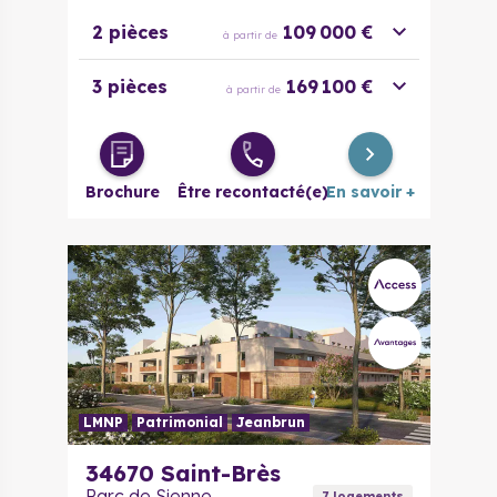
2 pièces
109 000 €
à partir de
3 pièces
169 100 €
à partir de
Brochure
Être recontacté(e)
En savoir +
LMNP
Patrimonial
Jeanbrun
34670
Saint-Brès
Parc de Sienne
7
logement
s