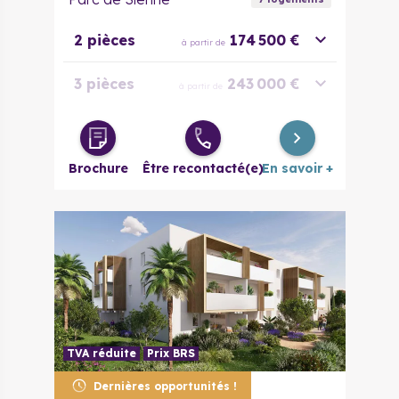
2 pièces
174 500 €
à partir de
3 pièces
243 000 €
à partir de
4 pièces
315 500 €
à partir de
Brochure
Être recontacté(e)
En savoir +
TVA réduite
Prix BRS
Dernières opportunités !
34970
Lattes