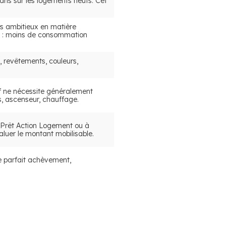
ns sur les logements neufs. Cet
s ambitieux en matière
tat : moins de consommation
s, revêtements, couleurs,
f ne nécessite généralement
s, ascenseur, chauffage.
 Prêt Action Logement ou à
luer le montant mobilisable.
de parfait achèvement,