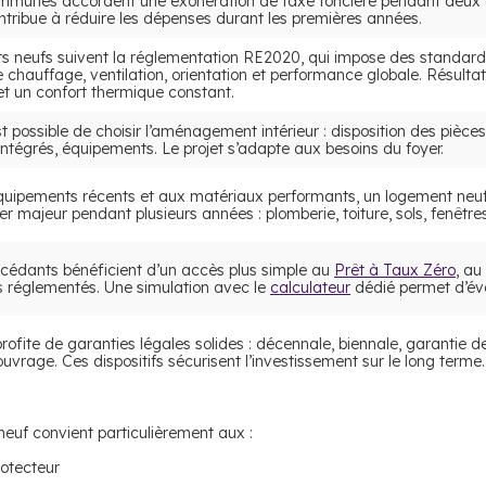
mmunes accordent une exonération de taxe foncière pendant deux a
tribue à réduire les dépenses durant les premières années.
s neufs suivent la réglementation RE2020, qui impose des standard
de chauffage, ventilation, orientation et performance globale. Résul
et un confort thermique constant.
st possible de choisir l’aménagement intérieur : disposition des pièce
ntégrés, équipements. Le projet s’adapte aux besoins du foyer.
uipements récents et aux matériaux performants, un logement neu
r majeur pendant plusieurs années : plomberie, toiture, sols, fenêtre
cédants bénéficient d’un accès plus simple au
Prêt à Taux Zéro
, au
ts réglementés. Une simulation avec le
calculateur
dédié permet d’éva
rofite de garanties légales solides : décennale, biennale, garantie 
age. Ces dispositifs sécurisent l’investissement sur le long terme.
 neuf convient particulièrement aux :
otecteur