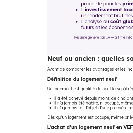
propriété pour les
pri
L'
investissement loca
un rendement brut élev
L'analyse du
coût glo
futurs et les économies
Résumé généré par IA — à titre inform
Neuf ou ancien : quelles so
Avant de comparer les avantages et les inco
Définition du logement neuf
Un logement est qualifié de neuf lorsqu’il r
il a été achevé depuis moins de cinq ans
il n’a jamais été habité, ni occupé, mê
il n’a jamais fait l’objet d’une première 
Dès qu’un logement est occupé, même briève
L’achat d’un logement neuf en VE