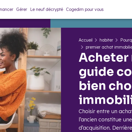
inancer
Gérer
Le neuf décrypté
Cogedim pour vous
Accueil
habiter
Pourq
premier achat immobili
Acheter 
guide c
bien cho
immobil
Choisir entre un acha
l’ancien constitue un
d’acquisition. Derrièr