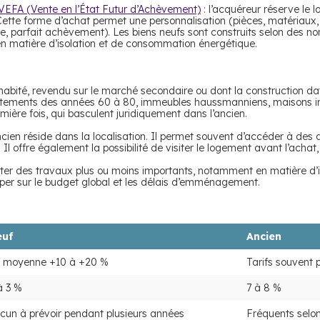
VEFA (Vente en l’État Futur d’Achèvement)
: l’acquéreur réserve le l
. Cette forme d’achat permet une personnalisation (pièces, matériaux
le, parfait achèvement). Les biens neufs sont construits selon des n
 en matière d’isolation et de consommation énergétique.
abité, revendu sur le marché secondaire ou dont la construction dat
artements des années 60 à 80, immeubles haussmanniens, maisons in
ière fois, qui basculent juridiquement dans l’ancien.
ncien réside dans la localisation. Il permet souvent d’accéder à des 
l offre également la possibilité de visiter le logement avant l’acha
siter des travaux plus ou moins importants, notamment en matière d’
iper sur le budget global et les délais d’emménagement.
euf
Ancien
 moyenne +10 à +20 %
Tarifs souvent 
à 3 %
7 à 8 %
cun à prévoir pendant plusieurs années
Fréquents selon 