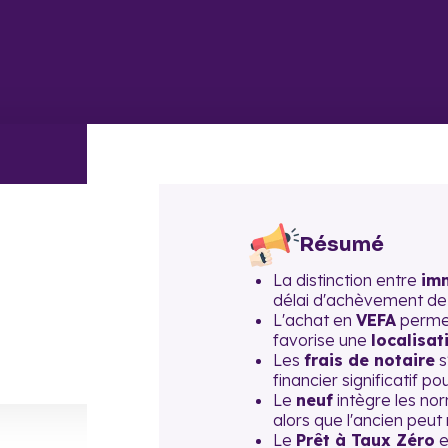
Résumé
La distinction entre
imm
délai d'achèvement de 
L'achat en
VEFA
permet
favorise une
localisat
Les
frais de notaire
s
financier significatif p
Le
neuf
intègre les no
alors que l'ancien peut
Le
Prêt à Taux Zéro
e