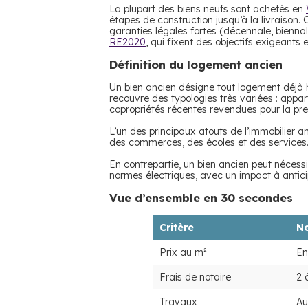
La plupart des biens neufs sont achetés en
étapes de construction jusqu’à la livraison
garanties légales fortes (décennale, bienna
RE2020
, qui fixent des objectifs exigeants
Définition du logement ancien
Un bien ancien désigne tout logement déjà h
recouvre des typologies très variées : app
copropriétés récentes revendues pour la prem
L’un des principaux atouts de l’immobilier a
des commerces, des écoles et des services. I
En contrepartie, un bien ancien peut néces
normes électriques, avec un impact à antic
Vue d’ensemble en 30 secondes
Critère
N
Prix au m²
En
Frais de notaire
2 
Travaux
Au