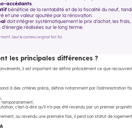
mo-accédants
.
tif
bénéficie de la rentabilité et de la fiscalité du neuf, tandi
é et une valeur ajoutée par la rénovation.
bal
doit intégrer systématiquement le prix d'achat, les frais
 d'énergie réalisées sur le long terme.
atif. Seul le contenu original fait foi.
nt les principales différences ?
nvénients, il est important de définir précisément ce que recouvrent 
épond à des critères précis, définis notamment par l’administration fi
,
me temporairement,
mutation, c’est‑à‑dire qu’il n’a pas été revendu par un premier propriéta
ment, ou revendu une première fois, il perd son statut de logement 
FA