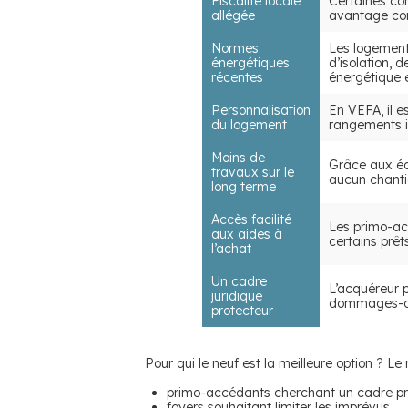
Fiscalité locale
Certaines co
allégée
avantage con
Normes
Les logement
énergétiques
d’isolation, 
récentes
énergétique 
Personnalisation
En VEFA, il e
du logement
rangements i
Moins de
Grâce aux éq
travaux sur le
aucun chantie
long terme
Accès facilité
Les primo-ac
aux aides à
certains prê
l’achat
Un cadre
L’acquéreur p
juridique
dommages-ouvr
protecteur
Pour qui le neuf est la meilleure option ? Le
primo-accédants cherchant un cadre pr
foyers souhaitant limiter les imprévus