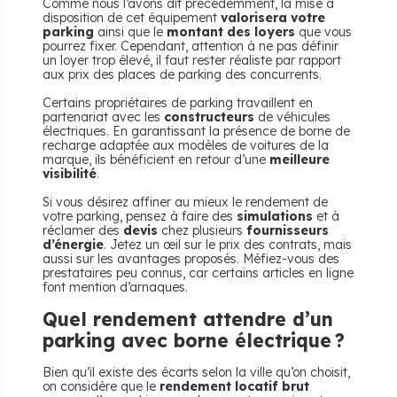
Comme nous l’avons dit précédemment, la mise à
disposition de cet équipement
valorisera votre
parking
ainsi que le
montant des loyers
que vous
pourrez fixer. Cependant, attention à ne pas définir
un loyer trop élevé, il faut rester réaliste par rapport
aux prix des places de parking des concurrents.
Certains propriétaires de parking travaillent en
partenariat avec les
constructeurs
de véhicules
électriques. En garantissant la présence de borne de
recharge adaptée aux modèles de voitures de la
marque, ils bénéficient en retour d’une
meilleure
visibilité
.
Si vous désirez affiner au mieux le rendement de
votre parking, pensez à faire des
simulations
et à
réclamer des
devis
chez plusieurs
fournisseurs
d’énergie
. Jetez un œil sur le prix des contrats, mais
aussi sur les avantages proposés. Méfiez-vous des
prestataires peu connus, car certains articles en ligne
font mention d’arnaques.
Quel rendement attendre d’un
parking avec borne électrique ?
Bien qu’il existe des écarts selon la ville qu’on choisit,
on considère que le
rendement locatif brut