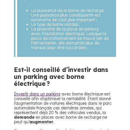
:
La puissance de la borne de recharge.
Une puissance plus conséquente est
synonyme de coût plus important ;
Le type de borne installé ;
La proximité de la place de parking
avec l’installation électrique. Lorsque la
place de stationnement se trouve loin de
l’alimentation, elle demande plus de
travaux pour être raccordée ;
Est-il conseillé d’investir dans
un parking avec borne
électrique ?
Investir dans un parking
avec borne électrique est
conseillé afin d’optimiser la rentabilité. Étant donné
l’augmentation de voitures électriques dans le parc
automobile français ces dernières années, qui
représentent déjà 20 % des véhicules vendus, la
demande
en places avec borne de recharge ne
peut qu’
augmenter
.