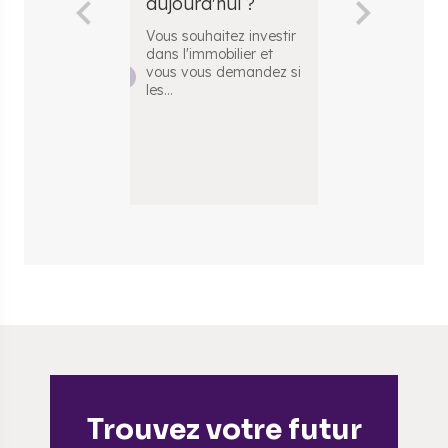
aujourd'hui ?
de parking
Vous souhaitez investir
Votre place d
dans l'immobilier et
ou votre gara
vous vous demandez si
vous permettr
les
...
d'abriter vot
...
Trouvez votre futur