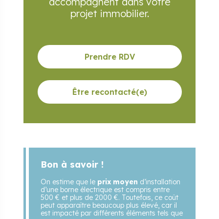
accompagnent
dans votre
projet immobilier.
Prendre RDV
Être recontacté(e)
Bon à savoir !
On estime que le
prix moyen
d’installation
d’une borne électrique est compris entre
500 € et plus de 2000 €. Toutefois, ce coût
peut apparaître beaucoup plus élevé, car il
est impacté par différents éléments tels que