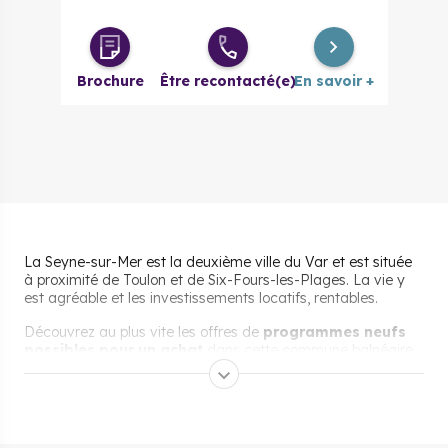
Brochure
Être recontacté(e)
En savoir +
La Seyne-sur-Mer est la deuxième ville du Var et est située
à proximité de Toulon et de Six-Fours-les-Plages. La vie y
est agréable et les investissements locatifs, rentables.
Découvrez au plus vite les offres de
programmes neufs
possibles pour un achat
dans cette commune balnéaire.
Pourquoi s’installer et vivre
à La Seyne-sur-Mer ?