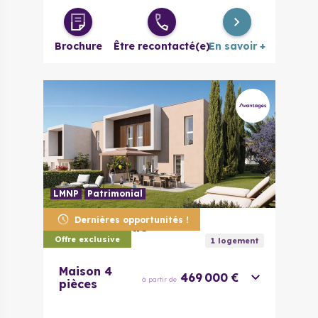
Brochure
Être recontacté(e)
En savoir +
LMNP
Patrimonial
Dernières opportunités !
83600
Fréjus
Oasia
Offre exclusive
1
logement
Maison 4
469 000 €
à partir de
pièces