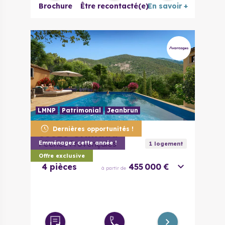
Brochure
Être recontacté(e)
En savoir +
LMNP
Patrimonial
Jeanbrun
Dernières opportunités !
83310
Grimaud
Féeries Provençales
Emménagez cette année !
1
logement
Offre exclusive
4 pièces
455 000 €
à partir de