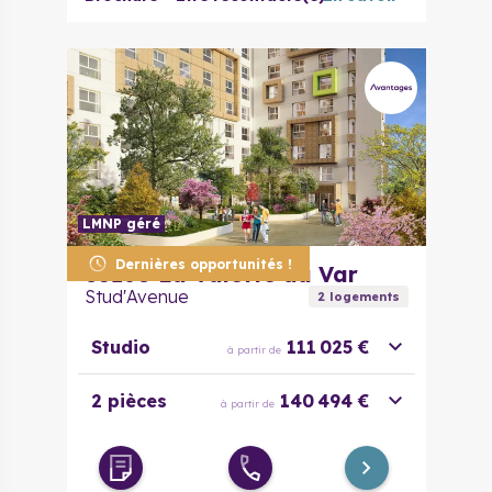
LMNP géré
Dernières opportunités !
83160
La Valette du Var
Stud'Avenue
2
logement
s
Studio
111 025 €
à partir de
2 pièces
140 494 €
à partir de