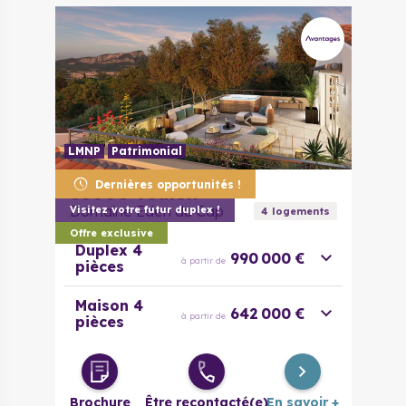
LMNP
Patrimonial
Dernières opportunités !
83000
Toulon
Domaine Eden du Cap
Visitez votre futur duplex !
4
logement
s
Offre exclusive
Duplex 4
990 000 €
à partir de
pièces
Maison 4
642 000 €
à partir de
pièces
Brochure
Être recontacté(e)
En savoir +