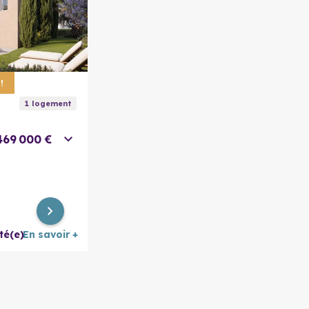
En savoir plus
!
1
logement
469 000 €
té(e)
En savoir +