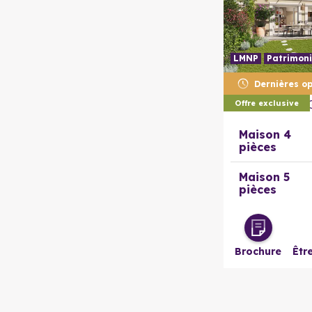
LMNP
Patrimoni
Dernières op
83310
Cog
Les Hauts du 
Offre exclusive
Maison 4
pièces
Maison 5
pièces
Brochure
Êtr