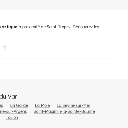
uristique
à proximité de Saint-Tropez. Découvrez les
 ?
alement à 20 minutes de Draguignan en voiture et à 55
’Azur. Elle bénéficie ainsi de tous les avantages des
du
Var
es
La Garde
La Môle
La Seyne-sur-Mer
l’entourent. Adossée au massif des Maures, la commune est
ne-sur-Argens
Saint-Maximin-la-Sainte-Baume
Toulon
 la traversent. Parfois appelée Le Luc-en-Provence, Le Luc