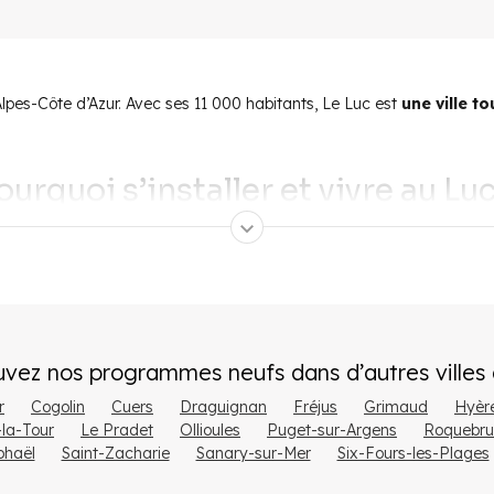
es-Côte d’Azur. Avec ses 11 000 habitants, Le Luc est
une ville to
ourquoi s’installer et vivre au Luc
ar à seulement
35 kilomètres de Saint-Tropez
. Elle se trouve ég
u Luc une commune très touristique de la région Provence-Alpes-Côte d
uvez nos programmes neufs dans d’autres villes
r
Cogolin
Cuers
Draguignan
Fréjus
Grimaud
Hyèr
ie exceptionnel entre
la Côte d’Azur et les gorges du Verdon
qui 
la-Tour
Le Pradet
Ollioules
Puget-sur-Argens
Roquebru
’ensoleillement élevé.
phaël
Saint-Zacharie
Sanary-sur-Mer
Six-Fours-les-Plages
es paysages du Luc
avec ses forêts et les nombreux cours d’eau qui