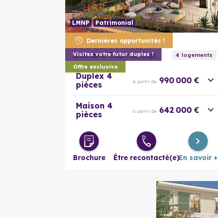
LMNP
Patrimonial
Dernières opportunités !
83000
Toulon
Domaine Eden du Cap
Visitez votre futur duplex !
4
logement
s
Offre exclusive
Duplex 4
990 000 €
à partir de
pièces
Maison 4
642 000 €
à partir de
pièces
Brochure
Être recontacté(e)
En savoir +