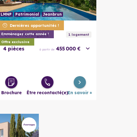
LMNP
Patrimonial
Jeanbrun
En savoir plus
En savoir
Dernières opportunités !
83310
Grimaud
Féeries Provençales
Emménagez cette année !
1
logement
Offre exclusive
4 pièces
455 000 €
à partir de
Brochure
Être recontacté(e)
En savoir +