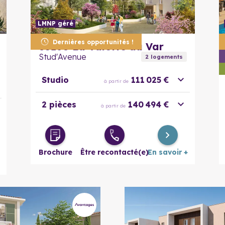
LMNP géré
En savoir plus
Dernières opportunités !
83160
La Valette du Var
Stud'Avenue
2
logement
s
Studio
111 025 €
à partir de
2 pièces
140 494 €
à partir de
Brochure
Être recontacté(e)
En savoir +