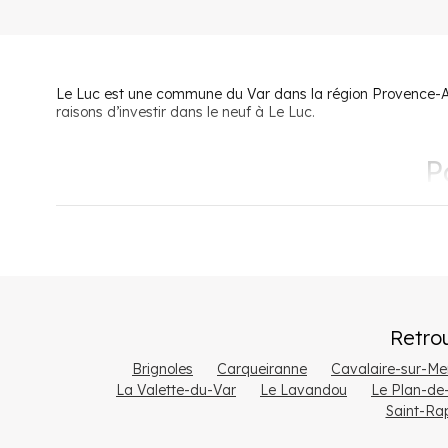
Le Luc est une commune du Var dans la région Provence-Alp
raisons d’investir dans le neuf à Le Luc.
P
Une situation géographique idéale
Le Luc jouit d’une situation géographique idéale dans le V
kilomètres de Toulon. Cette localisation stratégique fait d
grandes villes à proximité.
Retro
Un cadre de vie exceptionnel
Brignoles
Carqueiranne
Cavalaire-sur-Me
Le Luc offre à ses habitants et aux touristes un cadre de v
La Valette-du-Var
Le Lavandou
Le Plan-de-
très agréable à vivre tout au long de l’année avec un taux d
Saint-Ra
Les habitants apprécient particulièrement
la diversité d