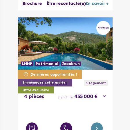
Brochure
Être recontacté(e)
En savoir +
LMNP
Patrimonial
Jeanbrun
Dernières opportunités !
83310
Grimaud
Féeries Provençales
Emménagez cette année !
1
logement
Offre exclusive
4 pièces
455 000 €
à partir de