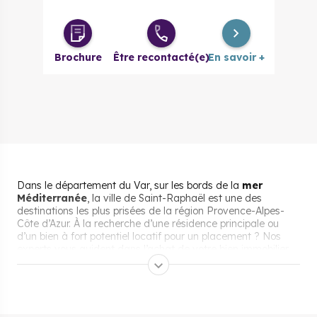
Brochure
Être recontacté(e)
En savoir +
Dans le département du Var, sur les bords de la
mer
Méditerranée
, la ville de Saint-Raphaël est une des
destinations les plus prisées de la région Provence-Alpes-
Côte d’Azur. À la recherche d’une résidence principale ou
d’un bien à fort potentiel locatif pour un placement ? Nos
experts vous guident dans l’achat de votre bien immobilier
neuf à Saint-Raphaël.
Pourquoi s’installer et vivre