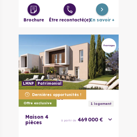
Brochure
Être recontacté(e)
En savoir +
LMNP
Patrimonial
Dernières opportunités !
83600
Fréjus
Oasia
Offre exclusive
1
logement
Maison 4
469 000 €
à partir de
pièces