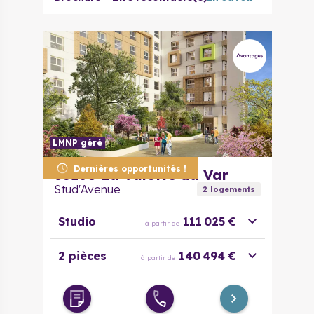
LMNP géré
Dernières opportunités !
83160
La Valette du Var
Stud'Avenue
2
logement
s
Studio
111 025 €
à partir de
2 pièces
140 494 €
à partir de