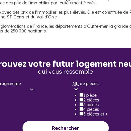
des prix de l’immobilier particulièrement élevés.
 avec des prix de l’immobilier les plus élevés. Elle est constituée 
ine-ST-Denis et du Val-d’Oise.
lomérations de France, les départements d’Outre-mer, la grande co
s de 250 000 habitants.
rouvez votre futur logement ne
qui vous ressemble
programme
Nb
de pièces
1 pièce
2 pièces
3 pièces
4 pièces
5 pièces et +
Rechercher