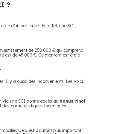
CI ?
elle d’un particulier. En effet, une SCI
n investissement de 250 000 € qui comprend
fite est de 45 000 €. Ce montant est étalé
?
 Il y a aussi des inconvénients. Les voici.
ation via une SCI donne accès au
bonus Pinel
et des caractéristiques thermiques
mmobilier. Cela est d’autant plus important