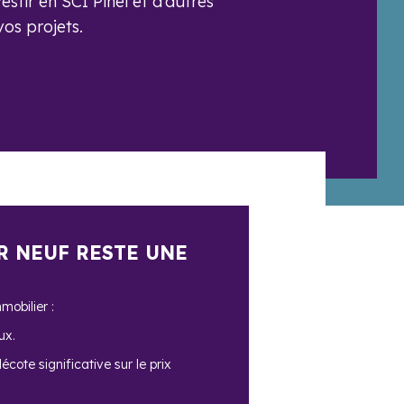
vestir en SCI Pinel et d’autres
vos projets.
R NEUF RESTE UNE
mobilier :
ux.
cote significative sur le prix