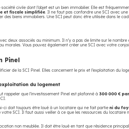
 société civile dont l’objet est un bien immobilier. Elle est fréquemme
 et fiscale simplifiée
. Il ne faut pas confondre une SCI avec une
er des biens immobiliers. Une SCI peut donc être utilisée dans le cad
avec deux associés au minimum. Il n’y a pas de limite sur le nombre d
u morales. Vous pouvez également créer une SCI avec votre conjoint 
n Pinel
ficier de la SCI Pinel. Elles concernent le prix et l’exploitation du l
l’exploitation du logement
aut rappeler que l’investissement Pinel est plafonné à
300 000 € par
SCI.
-ci doit toujours être loué à un locataire qui ne fait partie
ni du foy
votre SCI. Il faut aussi veiller à ce que les ressources du locataire
cation non meublée. Il doit être loué en tant que résidence principale