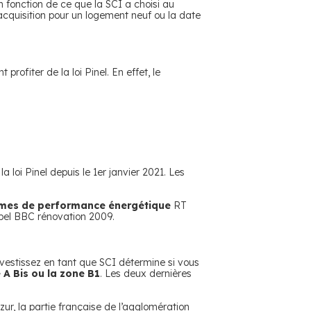
n fonction de ce que la SCI a choisi au
acquisition pour un logement neuf ou la date
ofiter de la loi Pinel. En effet, le
 loi Pinel depuis le 1er janvier 2021. Les
mes de performance énergétique
RT
label BBC rénovation 2009.
investissez en tant que SCI détermine si vous
e A Bis ou la zone B1
. Les deux dernières
ur, la partie française de l’agglomération