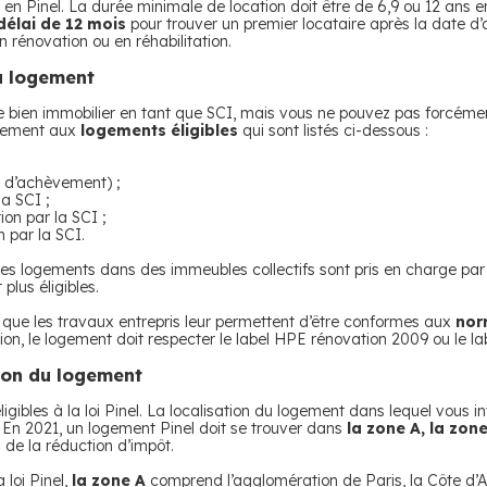
en Pinel. La durée minimale de location doit être de 6,9 ou 12 ans e
délai de 12 mois
pour trouver un premier locataire après la date d’
rénovation ou en réhabilitation.
du logement
bien immobilier en tant que SCI, mais vous ne pouvez pas forcément pr
iquement aux
logements éligibles
qui sont listés ci-dessous :
r d’achèvement) ;
a SCI ;
on par la SCI ;
 par la SCI.
les logements dans des immeubles collectifs sont pris en charge par la
plus éligibles.
r que les travaux entrepris leur permettent d’être conformes aux
nor
tion, le logement doit respecter le label HPE rénovation 2009 ou le 
tion du logement
igibles à la loi Pinel. La localisation du logement dans lequel vous 
. En 2021, un logement Pinel doit se trouver dans
la zone A, la zon
 de la réduction d’impôt.
 loi Pinel,
la zone A
comprend l’agglomération de Paris, la Côte d’Az