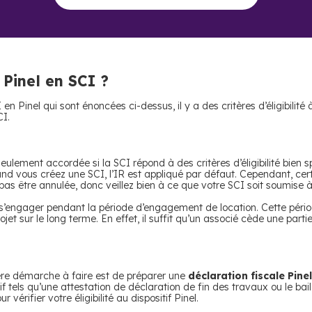
 Pinel en SCI ?
I en Pinel qui sont énoncées ci-dessus, il y a des critères d’éligibili
CI.
seulement accordée si la SCI répond à des critères d’éligibilité bien s
nd vous créez une SCI, l’IR est appliqué par défaut. Cependant, certa
pas être annulée, donc veillez bien à ce que votre SCI soit soumise à l
t s’engager pendant la période d’engagement de location. Cette péri
ojet sur le long terme. En effet, il suffit qu’un associé cède une par
mière démarche à faire est de préparer une
déclaration fiscale Pinel
 tels qu’une attestation de déclaration de fin des travaux ou le bail 
 vérifier votre éligibilité au dispositif Pinel.