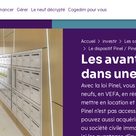
inancer
Gérer
Le neuf décrypté
Cogedim pour vous
Accueil
investir
Les so
Le dispositif Pinel / Pin
Les avan
dans une 
Avec la loi Pinel, vo
neufs, en VEFA, en ré
mettre en location et 
Pinel n’est pas access
pouvez aussi acquérir
ou société civile imm