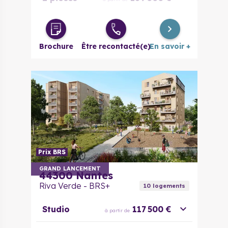
2 pièces
222 000 €
à partir de
évolutif
Brochure
Être recontacté(e)
En savoir +
3 pièces
238 000 €
à partir de
4 pièces
285 000 €
à partir de
5 pièces
422 000 €
à partir de
Maison 4
pièces
283 000 €
à partir de
Duplex
Prix BRS
GRAND LANCEMENT
44300
Nantes
Riva Verde - BRS+
10
logement
s
Studio
117 500 €
à partir de