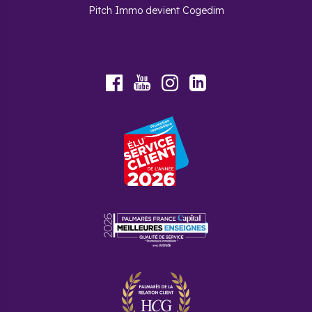
Pitch Immo devient Cogedim
Autre atout rassurant : la
vacance locative est très
faible
. Cela signifie que les logements trouvent rapidement
preneur, ce qui limite les périodes sans revenu locatif pour
les propriétaires. Cette tension du marché s’explique par une
population en croissance constante, composée notamment
de jeunes actifs et d’étudiants en quête de logements bien
situés.
Youtube
Facebook
Instagram
LinkedIn
Pour les investisseurs, cela représente une opportunité : un
patrimoine valorisé dans le temps
et une rentabilité
optimisée grâce à un marché locatif soutenu.
Le prix des biens immobiliers neufs à
Saint-Herblain
Le marché immobilier neuf à Saint-Herblain reste attractif,
notamment en comparaison avec Nantes intra-muros. Le
prix moyen au mètre carré s’élève à
environ 3 000 €/m²
,
avec des écarts selon les secteurs.
Le quartier
Atlantis
, dynamique et bien desservi, affiche un
prix moyen autour de
3 500 €/m²
, en raison de son fort
potentiel locatif et de ses nombreux services. À l’opposé, le
quartier
Nord Sillon
, plus résidentiel et calme, propose des