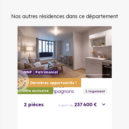
Nos autres résidences dans ce département
LMNP
Patrimonial
Dernières opportunités !
44000
Nantes
Hôtel des Compagnons
Offre exclusive
1
logement
2 pièces
237 600 €
à partir de