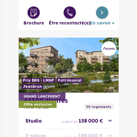
Brochure
Être recontacté(e)
En savoir +
Prix BRS
LMNP
Patrimonial
Jeanbrun
GRAND LANCEMENT
44300
Nantes
Offre exclusive
Riva Verde
50
logement
s
Studio
158 000 €
à partir de
2 pièces
189 000 €
à partir de