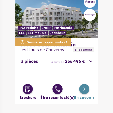
TVA réduite
LMNP
Patrimonial
LLI
LLI meublé
Jeanbrun
Dernières opportunités !
44800
Saint-Herblain
Les Hauts de Cheverny
1
logement
3 pièces
236 496 €
à partir de
Brochure
Être recontacté(e)
En savoir +