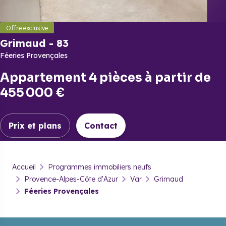
Offre exclusive
Grimaud
-
83
Féeries Provençales
Appartement 4 pièces
à partir de
455 000 €
Prix et plans
Contact
Grimaud
-
83
Accueil
Programmes immobiliers neufs
Féeries Provençales
Provence-Alpes-Côte d'Azur
Var
Grimaud
Féeries Provençales
Prix & plans
Brochure
Contact