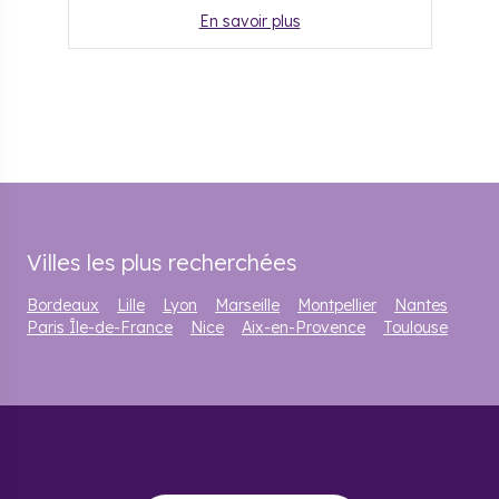
En savoir plus
Villes les plus recherchées
Bordeaux
Lille
Lyon
Marseille
Montpellier
Nantes
Paris Île-de-France
Nice
Aix-en-Provence
Toulouse