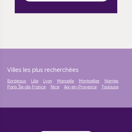
Villes les plus recherchées
Bordeaux
Lille
Lyon
Marseille
Montpellier
Nantes
Paris Île-de-France
Nice
Aix-en-Provence
Toulouse