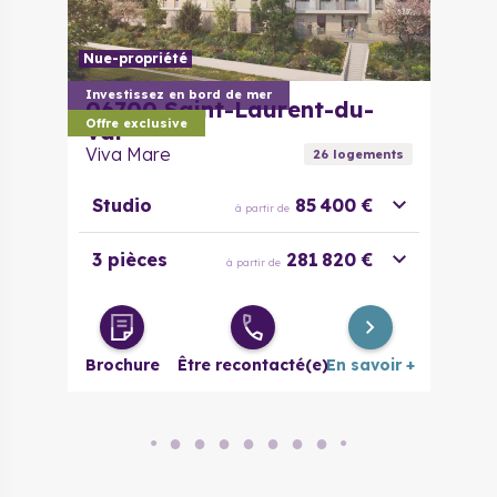
Nue-propriété
Investissez en bord de mer
06700
Saint-Laurent-du-
Offre exclusive
Var
Viva Mare
26
logement
s
Studio
85 400 €
à partir de
3 pièces
281 820 €
à partir de
Brochure
Être recontacté(e)
En savoir +
●
●
●
●
●
●
●
●
●