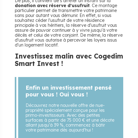
De plus, il convient de s'arrêter un instant sur la
donation avec réserve d'usufruit
. Ce montage
particulier permet de transmettre votre patrimoine
sans pour autant vous démunir. En effet, si vous
souhaitez céder l'usufruit de votre résidence
principale à vos héritiers, la réserve d'usufruit vous
assure de pouvoir continuer à y vivre jusqu'à votre
décès et celui de votre conjoint. De même, la réserve
d'usufruit vous autorise à percevoir les loyers issus
d'un logement locatif.
Investissez malin avec Cogedim
Smart Invest !
Enfin un investissement pensé
pour vous ! Oui vous !
Découvrez notre nouvelle offre de nue-
propriété spécialement conçue pour les
primo-investisseurs. Avec des petites
surfaces à partir de 75 000 € et une décote
allant jusqu'à 39 %, commencez à bâtir
votre patrimoine dès aujourd'hui !