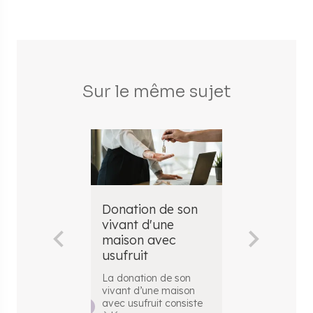
Sur le même sujet
Donation de son
Comment fa
vivant d'une
calcul de l
maison avec
value immo
usufruit
d'une dona
avec usufru
La donation de son
vivant d’une maison
La donation 
avec usufruit consiste
usufruit est u