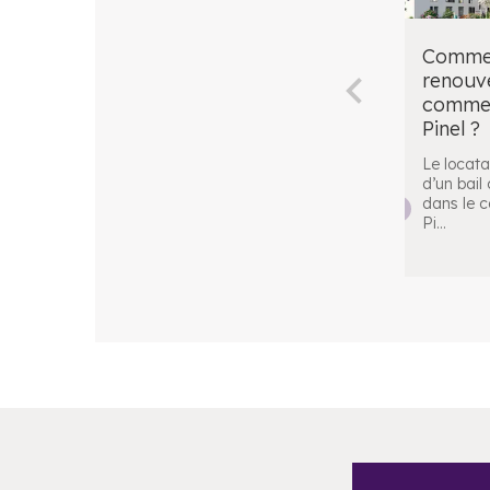
Comme
renouve
commerc
Pinel ?
Le locatai
d’un bail
dans le c
Pi
...