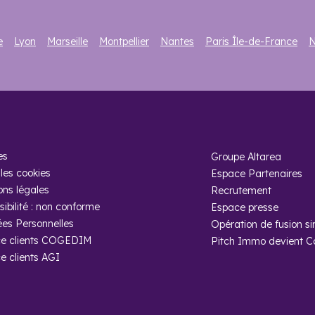
e
Lyon
Marseille
Montpellier
Nantes
Paris Île-de-France
N
es
Groupe Altarea
les cookies
Espace Partenaires
ons légales
Recrutement
ibilité : non conforme
Espace presse
es Personnelles
Opération de fusion si
e clients COGEDIM
Pitch Immo devient 
e clients AGI