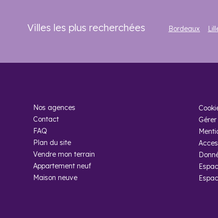
Villes les plus recherchées
Bordeaux
Lill
Nos agences
Cooki
Contact
Gérer 
FAQ
Menti
Plan du site
Access
Vendre mon terrain
Donné
Appartement neuf
Espac
Maison neuve
Espac