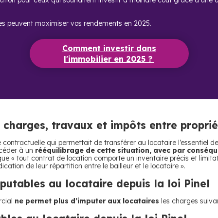
ution pour ceux qui souhaitent investir à moindre coût grâce à une dé
es peuvent maximiser vos rendements en 2025.
Comment investir dans
l'immobilier en 2025 ?
s charges, travaux et impôts entre proprié
té contractuelle qui permettait de transférer au locataire l’essentiel
océder à un
rééquilibrage de cette situation, avec par conséqu
nit que « tout contrat de location comporte un inventaire précis et limi
cation de leur répartition entre le bailleur et le locataire ».
utables au locataire depuis la loi Pinel
rcial
ne permet plus d’imputer aux locataires
les charges suivan