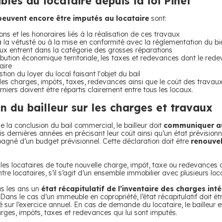
les au locataire depuis la loi Pinel
peuvent encore être imputés au locataire
sont:
ns et les honoraires liés à la réalisation de ces travaux
la vétusté ou à la mise en conformité avec la réglementation du bie
ux entrent dans la catégorie des grosses réparations
ibution économique territoriale, les taxes et redevances dont le redeva
aire
stion du loyer du local faisant l'objet du bail
r, les charges, impôts, taxes, redevances ainsi que le coût des travau
niers doivent être répartis clairement entre tous les locaux.
on du bailleur sur les charges et travaux
e la conclusion du bail commercial, le bailleur doit
communiquer au 
ois dernières années en précisant leur coût ainsi qu’un état prévision
agné d’un budget prévisionnel. Cette déclaration doit être
renouve
er les locataires de toute nouvelle charge, impôt, taxe ou redevances
tre locataires, s’il s’agit d’un ensemble immobilier avec plusieurs loc
us les ans un
état récapitulatif de l’inventaire des charges int
ns le cas d’un immeuble en copropriété, l’état récapitulatif doit êtr
ur l’exercice annuel. En cas de demande du locataire, le bailleur est
rges, impôts, taxes et redevances qui lui sont imputés.