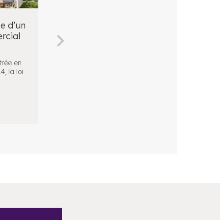
e d’un
La vente d’un
Combien de
rcial
local commercial
temps dure un
en loi Pinel
bail commercia
en loi Pinel ?
trée en
La loi Pinel relative à
, la loi
l’artisanat, au
La loi Pinel de 201
commerce et aux très
modifié de nombr
petites e
...
aspects légaux rela
au
...