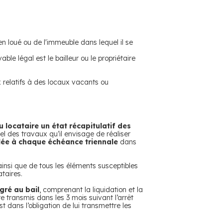
n loué ou de l'immeuble dans lequel il se
ble légal est le bailleur ou le propriétaire
x relatifs à des locaux vacants ou
locataire un état récapitulatif des
nel des travaux qu’il envisage de réaliser
lée à chaque échéance triennale
dans
 ainsi que de tous les éléments susceptibles
ataires.
égré au bail
, comprenant la liquidation et la
e transmis dans les 3 mois suivant l’arrêt
 dans l’obligation de lui transmettre les