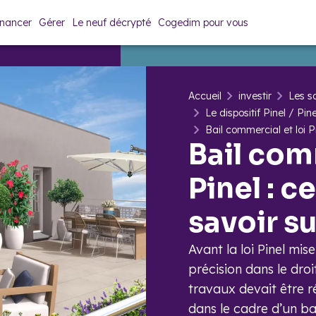
inancer
Gérer
Le neuf décrypté
Cogedim pour vous
Accueil
investir
Les so
Le dispositif Pinel / Pin
Bail commercial et loi Pi
Bail com
Pinel : ce
savoir su
Avant la loi Pinel mis
précision dans le droi
travaux devait être r
dans le cadre d’un ba