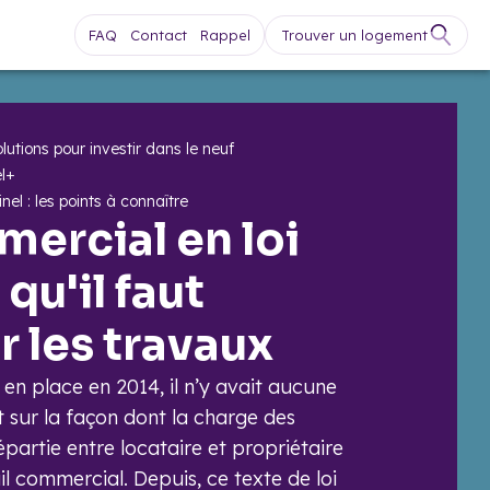
FAQ
Contact
Rappel
Trouver un logement
lutions pour investir dans le neuf
el+
nel : les points à connaître
mercial en loi
 qu'il faut
r les travaux
e en place en 2014, il n’y avait aucune
t sur la façon dont la charge des
épartie entre locataire et propriétaire
il commercial. Depuis, ce texte de loi