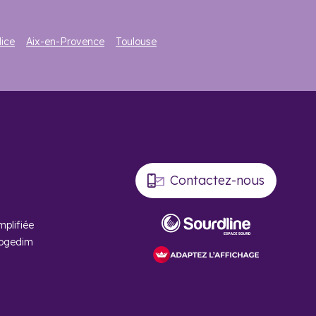
ice
Aix-en-Provence
Toulouse
Contactez-nous
mplifiée
Cogedim