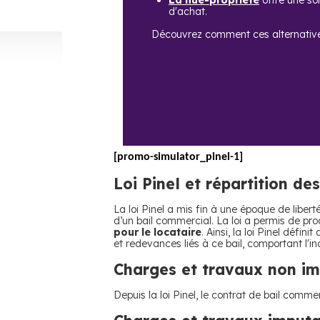
La nue-propriété
offre une sol
d'achat.
Découvrez comment ces alternativ
[promo-simulator_pinel-1]
Loi Pinel et répartition de
La loi Pinel a mis fin à une époque de liber
d’un bail commercial. La loi a permis de pr
pour le locataire
. Ainsi, la loi Pinel défi
et redevances liés à ce bail, comportant l'indi
Charges et travaux non imp
Depuis la loi Pinel, le contrat de bail comme