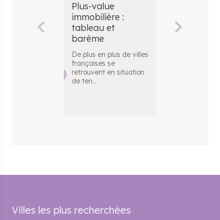
Plus-value
Comment c
immobilière :
le montant
tableau et
plus-value
barème
immobilièr
De plus en plus de villes
​ Pour connaîtr
françaises se
fiscalité appl
retrouvent en situation
votre plus-val
de ten
...
immobili
...
Villes les plus recherchées