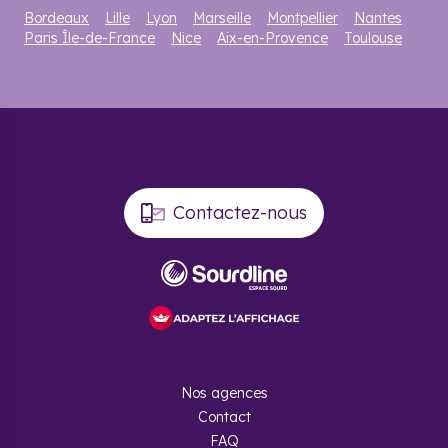
Bordeaux
Lille
Lyon
Marseille
Montpellier
Nantes
Paris Île-de-France
Nice
Aix-en-Provence
Toulouse
Contactez-nous
Nos agences
Contact
FAQ