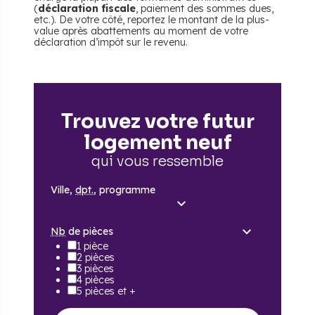
(
déclaration fiscale
, paiement des sommes dues,
etc.). De votre côté, reportez le montant de la plus-
value après abattements au moment de votre
déclaration d’impôt sur le revenu.
Trouvez votre futur
logement neuf
qui vous ressemble
Ville,
dpt.
, programme
Nb
de pièces
1 pièce
2 pièces
3 pièces
4 pièces
5 pièces et +