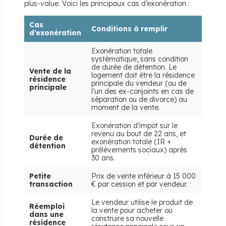
plus-value. Voici les principaux cas d’exonération :
Cas
Conditions à remplir
d’exonération
Exonération totale
systématique, sans condition
de durée de détention. Le
Vente de la
logement doit être la résidence
résidence
principale du vendeur (ou de
principale
l’un des ex-conjoints en cas de
séparation ou de divorce) au
moment de la vente.
Exonération d’impôt sur le
revenu au bout de 22 ans, et
Durée de
exonération totale (IR +
détention
prélèvements sociaux) après
30 ans.
Petite
Prix de vente inférieur à 15 000
transaction
€ par cession et par vendeur.
Le vendeur utilise le produit de
Réemploi
la vente pour acheter ou
dans une
construire sa nouvelle
résidence