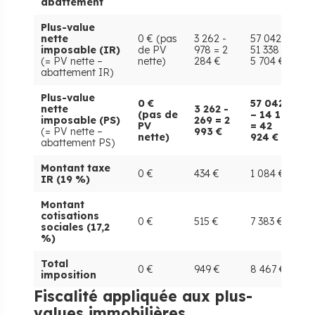
abattement
Plus-value
nette
0 € (pas
3 262 -
57 042 –
imposable (IR)
de PV
978 = 2
51 338 =
0
(= PV nette –
nette)
284 €
5 704 €
abattement IR)
Plus-value
6
0 €
57 042
nette
3 262 -
–
(pas de
– 14 118
imposable (PS)
269 = 2
4
PV
= 42
(= PV nette –
993 €
5
nette)
924 €
abattement PS)
€
Montant taxe
0 €
434 €
1 084 €
0
IR (19 %)
Montant
cotisations
0 €
515 €
7 383 €
8
sociales (17,2
%)
Total
0 €
949 €
8 467 €
8
imposition
​Fiscalité appliquée aux plus-
values immobilières