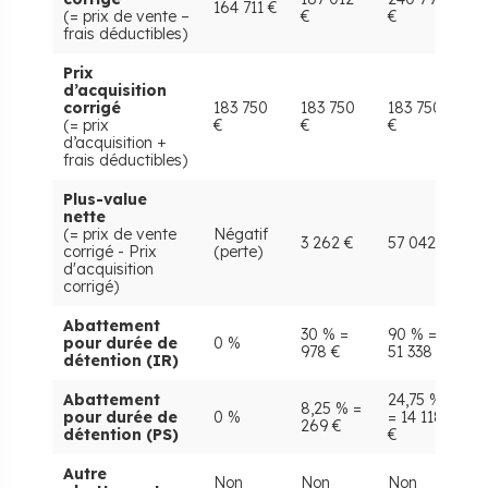
164 711 €
(= prix de vente –
€
€
€
frais déductibles)
Prix
d’acquisition
corrigé
183 750
183 750
183 750
1
(= prix
€
€
€
€
d’acquisition +
frais déductibles)
Plus-value
nette
(= prix de vente
Négatif
3 262 €
57 042 €
6
corrigé - Prix
(perte)
d'acquisition
corrigé)
Abattement
30 % =
90 % =
1
pour durée de
0 %
978 €
51 338 €
6
détention (IR)
Abattement
24,75 %
8,25 % =
2
pour durée de
0 %
= 14 118
269 €
1
détention (PS)
€
Autre
Non
Non
Non
N