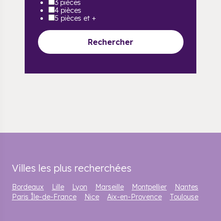
3 pièces
4 pièces
5 pièces et +
Rechercher
Villes les plus recherchées
Bordeaux
Lille
Lyon
Marseille
Montpellier
Nantes
Paris Île-de-France
Nice
Aix-en-Provence
Toulouse