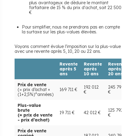
plus avantageux de déduire le montant
forfaitaire de 15 % du prix d'achat, soit 22 500
€
Pour simplifier, nous ne prendrons pas en compte
la surtaxe sur les plus-values élevées.
Voyons comment évolue l’imposition sur la plus-value
avec une revente après 5, 10, 20 ou 22 ans.
Revente
Revente
Revente
R
après 5
après
après
a
ans
10 ans
20 ans
2
Prix de vente
192 012
245 792
2
(= prix d’achat ×
169 711 €
€
€
€
(1+2,5%)^années)
Plus-value
brute
125 792
1
19 711 €
42 012 €
(= prix de vente
€
€
- prix d’achat)
Prix de vente
corrigé
187 012
240 792
2