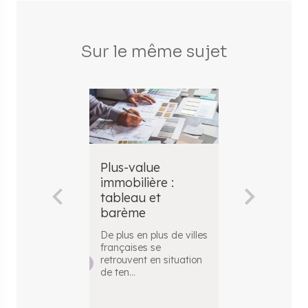
Sur le même sujet
Plus-value
Comment c
immobilière :
la plus-val
tableau et
d'une cess
barème
immobilièr
De plus en plus de villes
Lors de la ven
françaises se
bien immobilier
retrouvent en situation
calcul de la p
de ten
...
vous
...