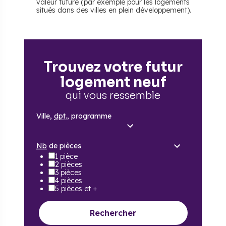
valeur future (par exemple pour les logements
situés dans des villes en plein développement).
Trouvez votre futur
logement neuf
qui vous ressemble
Ville,
dpt.
, programme
Nb
de pièces
1 pièce
2 pièces
3 pièces
4 pièces
5 pièces et +
Rechercher