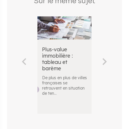
Sur le même sujet
Plus-value
Comment c
immobilière :
le montant
tableau et
plus-value
barème
immobilièr
De plus en plus de villes
​ Pour connaîtr
françaises se
fiscalité appl
retrouvent en situation
votre plus-val
de ten
...
immobili
...