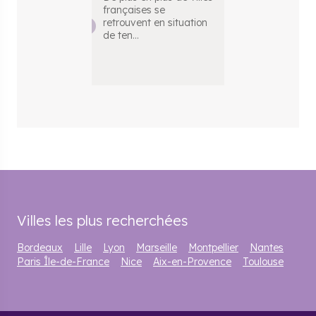
françaises se
fiscalité appl
retrouvent en situation
votre plus-val
de ten
...
immobili
...
Villes les plus recherchées
Bordeaux
Lille
Lyon
Marseille
Montpellier
Nantes
Paris Île-de-France
Nice
Aix-en-Provence
Toulouse