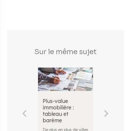
Sur le même sujet
Plus-value
Comment c
immobilière :
le montant
tableau et
plus-value
barème
immobilièr
De plus en plus de villes
​ Pour connaîtr