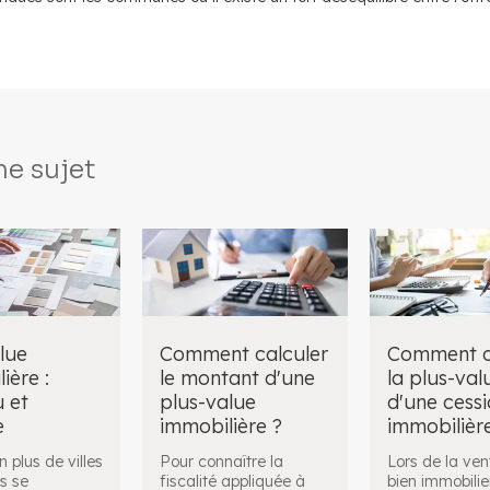
e sujet
lue
Comment calculer
Comment c
ière :
le montant d'une
la plus-val
 et
plus-value
d'une cess
e
immobilière ?
immobilièr
n plus de villes
​ Pour connaître la
Lors de la ven
s se
fiscalité appliquée à
bien immobilier