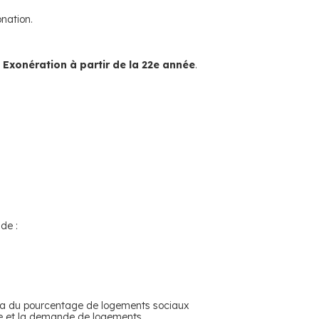
onation.
.
Exonération à partir de la 22e année
.
de :
dra du pourcentage de logements sociaux
fre et la demande de logements.