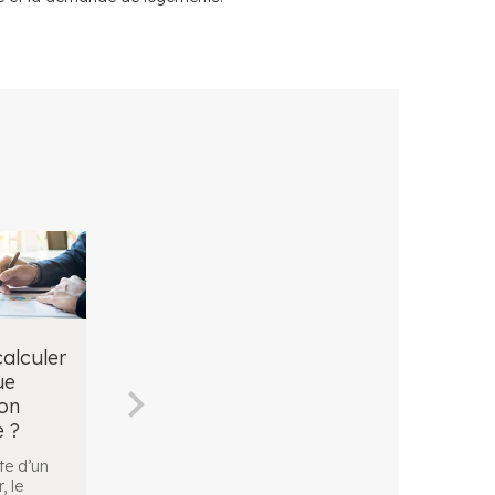
alculer
Comment calculer
Quels sont les
ue
la plus value
frais déductibl
ion
d'une résidence
d’une plus-val
e ?
secondaire ?
immobilière ?
te d’un
On constate une plus-
Vous songez à ven
, le
value immobilière
votre bien immobili