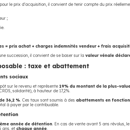
pour le prix d'acquisition, il convient de tenir compte du prix réell
ur ;
ie.
s = prix achat + charges indemnités vendeur + frais acquisiti
une succession, il convient de se baser sur la
valeur vénale déclar
posable : taxe et abattement
ents sociaux
mpôt sur le revenu et représente
19% du montant de la plus-valu
RDS, solidarité), à hauteur de 17,2%.
de 36,2 %
. Ces taux sont soumis à des
abattements en fonction
otal à payer par le contribuable.
étention
uième année de détention
. En cas de vente avant 5 ans révolus, l
5 ans, et
chaque année
.