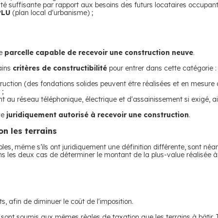
é suffisante par rapport aux besoins des futurs locataires occupant
PLU
(plan local d'urbanisme) ;
ne
parcelle capable de recevoir une construction neuve
.
tains
critères de constructibilité
pour entrer dans cette catégorie :
ruction (des fondations solides peuvent être réalisées et en mesure 
 ;
au réseau téléphonique, électrique et d'assainissement si exigé, ai
me
juridiquement autorisé à recevoir une construction
.
on les terrains
ctibles, même s’ils ont juridiquement une définition différente, sont 
ans les deux cas de déterminer le montant de la plus-value réalisée à 
, afin de diminuer le coût de l'imposition.
sont soumis aux mêmes règles de taxation que les terrains à bâtir. Tou