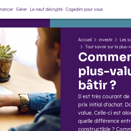
inancer
Gérer
Le neuf décrypté
Cogedim pour vous
Accueil
investir
Les so
Tout savoir sur la plus-
Comment 
plus-valu
bâtir ?
Il est très courant d
prix initial d'achat. D
value. Celle-ci est al
quelle différence entr
constructible ? Comm