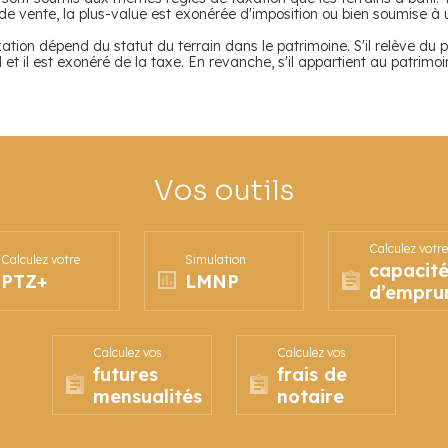
e vente, la plus-value est exonérée d'imposition ou bien soumise à u
axation dépend du statut du terrain dans le patrimoine. S'il relève du pa
 il est exonéré de la taxe. En revanche, s'il appartient au patrimoine
Vos outils
Calculez votre
Calculez votre
Simulation
capacit
PTZ+
LMNP
d’empru
Calculez vos
Calculez vos
futures
frais de
mensualités
notaire