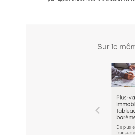
Sur le mêm
Plus-va
immobil
tableau
barèm
De plus e
française