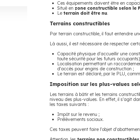
Ces équipements doivent être en capacit
Situé en
zone constructible selon le 
Le
terrain doit être nu
.
Terrains constructibles
Par terrain constructible, il faut entendre u
Là aussi, il est nécessaire de respecter cer
Capacité physique d'accueillir une const
toute sécurité pour les futurs occupants)
Localisation permettant un raccordement 
d'accès pour engins de construction ;
Le terrain est déclaré, par le PLU, com
Imposition sur les plus-values sel
Les terrains à bâtir et les terrains constru
niveau des plus-values. En effet, il s'agit d
les taxes suivants :
Impôt sur le revenu ;
Prélèvements sociaux.
Ces taxes peuvent faire l'objet d'abattements
Attention, les
terrains non constructibles