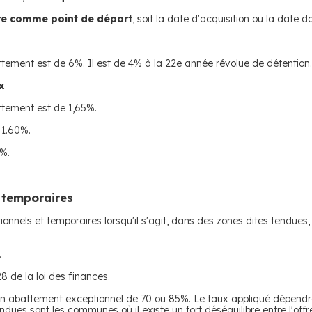
re comme point de départ
, soit la date d'acquisition ou la date d
attement est de 6%. Il est de 4% à la 22e année révolue de détention
x
attement est de 1,65%.
 1.60%.
9%.
 temporaires
nnels et temporaires lorsqu'il s'agit, dans des zones dites tendues, 
.
 28 de la loi des finances.
d'un abattement exceptionnel de 70 ou 85%. Le taux appliqué dépen
endues sont les communes où il existe un fort déséquilibre entre l'of