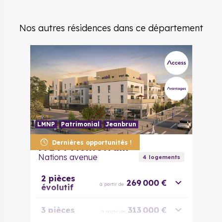
Nos autres résidences dans ce département
LMNP
Patrimonial
Jeanbrun
Dernières opportunités !
77144
Montévrain
Nations avenue
4
logement
s
2 pièces
269 000 €
à partir de
évolutif
3 pièces
313 000 €
à partir de