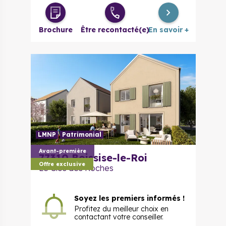
4 pièces
421 000 €
à partir de
Brochure
Être recontacté(e)
En savoir +
LMNP
Patrimonial
Avant-première
77310
Boissise-le-Roi
Offre exclusive
Le Clos des Roches
Soyez les premiers informés !
Profitez du meilleur choix en
contactant votre conseiller.