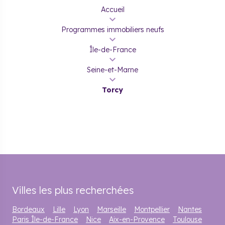
Accueil
Programmes immobiliers neufs
Île-de-France
Seine-et-Marne
Torcy
Villes les plus recherchées
Bordeaux
Lille
Lyon
Marseille
Montpellier
Nantes
Paris Île-de-France
Nice
Aix-en-Provence
Toulouse