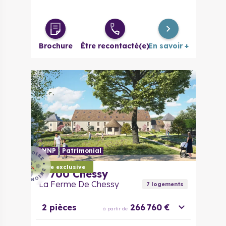
Brochure
Être recontacté(e)
En savoir +
LMNP
Patrimonial
Offre exclusive
77700
Chessy
La Ferme De Chessy
7
logement
s
2 pièces
266 760 €
à partir de