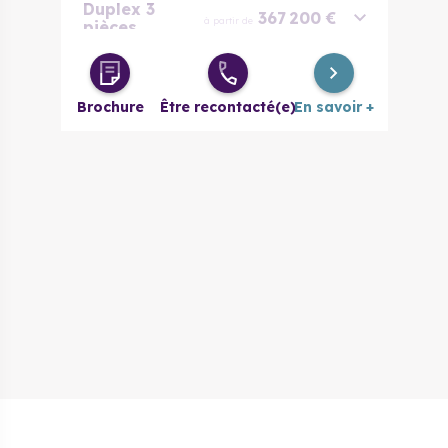
Duplex 3
367 200 €
à partir de
pièces
Duplex 4
399 600 €
à partir de
pièces
Brochure
Être recontacté(e)
En savoir +
Duplex 5
475 200 €
à partir de
pièces