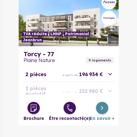
TVA réduite
LMNP
Patrimonial
Jeanbrun
Torcy - 77
Plaine Nature
9
logement
s
2 pièces
196 934 €
à partir de
2 pièces
232 980 €
à partir de
évolutif
3 pièces
271 663 €
à partir de
Brochure
Être recontacté(e)
En savoir +
3 pièces
270 784 €
à partir de
évolutif