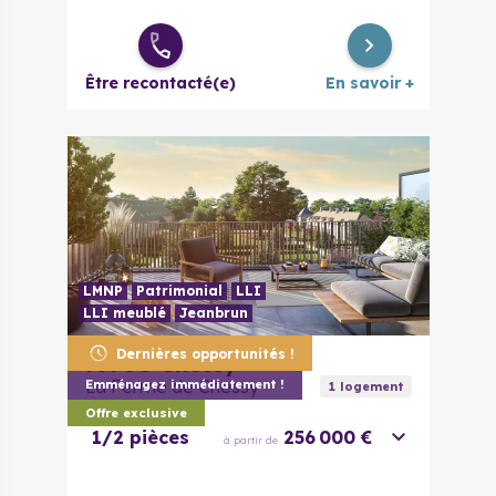
Être recontacté(e)
En savoir +
LMNP
Patrimonial
LLI
LLI meublé
Jeanbrun
Dernières opportunités !
77700
Chessy
La Ferme de Chessy
Emménagez immédiatement !
1
logement
Offre exclusive
1/2 pièces
256 000 €
à partir de