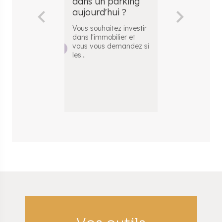
dans un parking
place de p
aujourd'hui ?
quels sont 
facteurs in
Vous souhaitez investir
?
dans l'immobilier et
vous vous demandez si
Vous souhaite
les
...
acheter une p
parking et vo
demandez
...