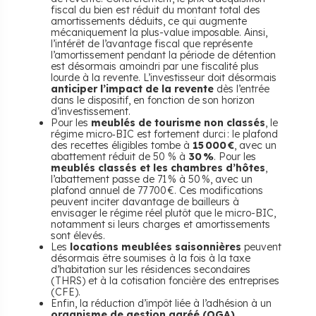
fiscal du bien est réduit du montant total des
amortissements déduits, ce qui augmente
mécaniquement la plus-value imposable. Ainsi,
l’intérêt de l’avantage fiscal que représente
l’amortissement pendant la période de détention
est désormais amoindri par une fiscalité plus
lourde à la revente. L’investisseur doit désormais
anticiper l’impact de la revente
dès l’entrée
dans le dispositif, en fonction de son horizon
d’investissement.
Pour les
meublés de tourisme non classés
, le
régime micro‑BIC est fortement durci : le plafond
des recettes éligibles tombe à
15 000 €
, avec un
abattement réduit de 50 % à
30 %
. Pour les
meublés classés et les chambres d’hôtes
,
l’abattement passe de 71 % à 50 %, avec un
plafond annuel de 77 700 €. Ces modifications
peuvent inciter davantage de bailleurs à
envisager le régime réel plutôt que le micro-BIC,
notamment si leurs charges et amortissements
sont élevés.
Les
locations meublées saisonnières
peuvent
désormais être soumises à la fois à la taxe
d’habitation sur les résidences secondaires
(THRS) et à la cotisation foncière des entreprises
(CFE).
Enfin, la réduction d’impôt liée à l’adhésion à un
organisme de gestion agréé (OGA)
,