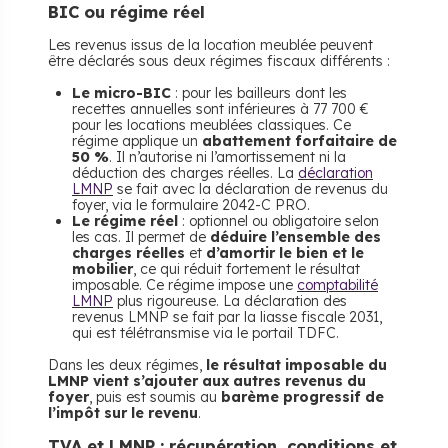
BIC ou régime réel
Les revenus issus de la location meublée peuvent
être déclarés sous deux régimes fiscaux différents :
Le micro-BIC
: pour les bailleurs dont les
recettes annuelles sont inférieures à 77 700 €
pour les locations meublées classiques. Ce
régime applique un
abattement forfaitaire de
50 %
. Il n’autorise ni l’amortissement ni la
déduction des charges réelles. La
déclaration
LMNP
se fait avec la déclaration de revenus du
foyer, via le formulaire 2042-C PRO.
Le régime réel
: optionnel ou obligatoire selon
les cas. Il permet de
déduire l’ensemble des
charges réelles
et
d’amortir le bien et le
mobilier
, ce qui réduit fortement le résultat
imposable. Ce régime impose une
comptabilité
LMNP
plus rigoureuse. La déclaration des
revenus LMNP se fait par la liasse fiscale 2031,
qui est télétransmise via le portail TDFC.
Dans les deux régimes,
le résultat imposable du
LMNP vient s’ajouter aux autres revenus du
foyer
, puis est soumis au
barème progressif de
l’impôt sur le revenu
.
​TVA et LMNP : récupération, conditions et