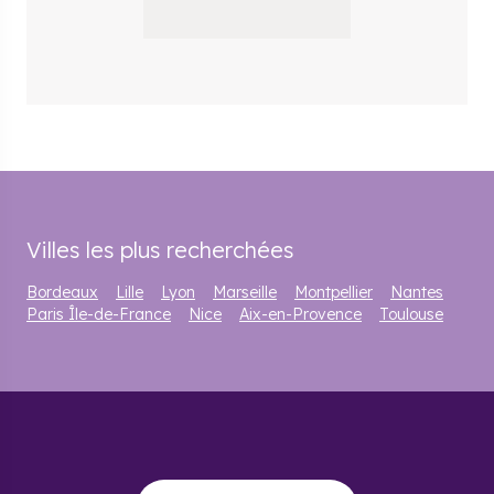
Villes les plus recherchées
Bordeaux
Lille
Lyon
Marseille
Montpellier
Nantes
Paris Île-de-France
Nice
Aix-en-Provence
Toulouse