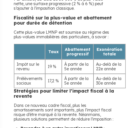
nette, une surtaxe progressive (2 % à 6 %) peut
s’ajouter à l’imposition classique.
​Fiscalité sur la plus-value et abattement
pour durée de détention
Cette plus-value LMNP est soumise au régime des
plus-values immobilières des particuliers, à savoir :
Abattement
Exonération
Taux
progressif
totale
Impôt sur le
À partir de la
Au-delà de la
19 %
revenu
5e année
22e année
Prélèvements
À partir de la
Au-delà de la
17,2 %
sociaux
5e année
30e année
​Stratégies pour limiter l’impact fiscal à la
revente
Dans ce nouveau cadre fiscal, plus les
amortissements sont importants, plus l’impact fiscal
risque d’être marqué à la revente. Néanmoins,
plusieurs solutions permettent de réduire l’imposition :