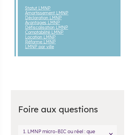
Statut LMNP
Amortissement LMNP
Déclaration LMNP
Avantages LMNP
Défiscalisation LMNP
Comptabilité LMNP
Location LMNP
Réforme LMNP
LMNP par ville
Foire aux questions
1. LMNP micro-BIC ou réel : que