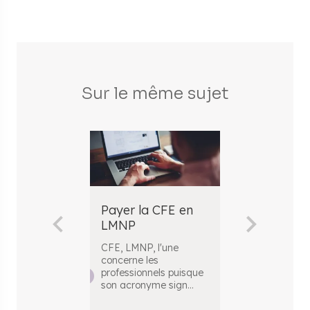
Sur le même sujet
Payer la CFE en
Tout savoir
LMNP
régime réel
LMNP
CFE, LMNP, l'une
concerne les
Le statut de l
professionnels puisque
meublé non
son acronyme sign
...
professionnel 
fiscalité de
...