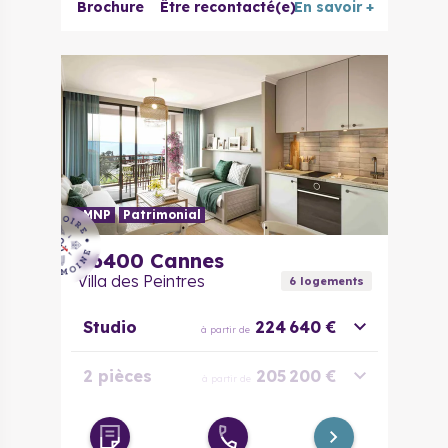
Brochure
Être recontacté(e)
En savoir +
LMNP
Patrimonial
06400
Cannes
Villa des Peintres
6
logement
s
Studio
224 640 €
à partir de
2 pièces
205 200 €
à partir de
Duplex 3
302 400 €
à partir de
pièces