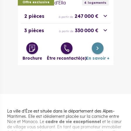
Les Terrasses d'Ella
Offre exclusive
4
logement
s
2 pièces
247 000 €
à partir de
3 pièces
330 000 €
à partir de
Brochure
Être recontacté(e)
En savoir +
La ville d’Èze est située dans le département des Alpes-
Maritimes. Elle est idéalement placée sur la corniche entre
Nice et Monaco. Le
cadre de vie exceptionnel
et le cœur
de village vous séduiront. En tant que promoteur immobilier