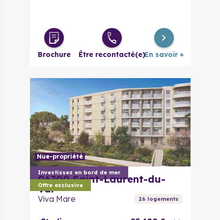
Brochure
Être recontacté(e)
En savoir +
Nue-propriété
Investissez en bord de mer
06700
Saint-Laurent-du-
Offre exclusive
Var
Viva Mare
26
logement
s