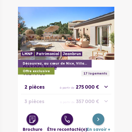
LMNP
Patrimonial
Jeanbrun
Découvrez, au cœur de Nice, Villa Arteo
06100
Nice
Offre exclusive
Villa Arteo
17
logement
s
2 pièces
275 000 €
à partir de
3 pièces
357 000 €
à partir de
4 pièces
428 000 €
à partir de
Brochure
Être recontacté(e)
En savoir +