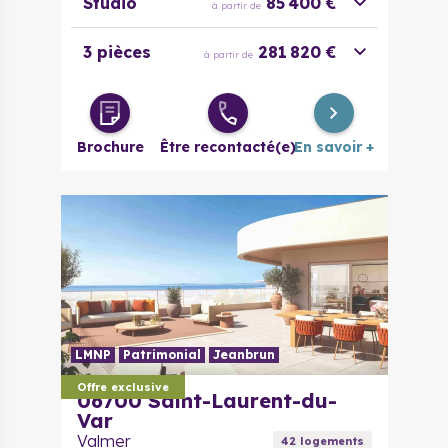
Studio
85 400 €
à partir de
3 pièces
281 820 €
à partir de
Brochure
Être recontacté(e)
En savoir +
LMNP
Patrimonial
Jeanbrun
Offre exclusive
06700
Saint-Laurent-du-
Var
Valmer
42
logement
s