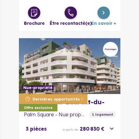
3 pièces
379 000 €
à partir de
Brochure
Être recontacté(e)
En savoir +
Nue-propriété
Dernières opportunités !
06700
Saint-Laurent-du-
Var
Offre exclusive
Palm Square - Nue propriété
1
logement
3 pièces
280 830 €
à partir de