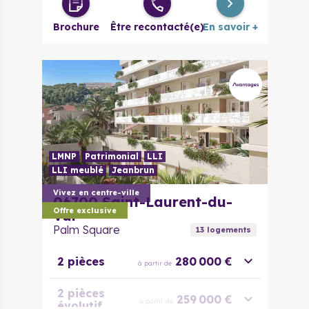
Brochure
Être recontacté(e)
En savoir +
LMNP
Patrimonial
LLI
LLI meublé
Jeanbrun
Vivez en centre-ville
06700
Saint-Laurent-du-
Offre exclusive
Var
Palm Square
13
logement
s
2 pièces
280 000 €
à partir de
2 pièces
259 000 €
à partir de
évolutif