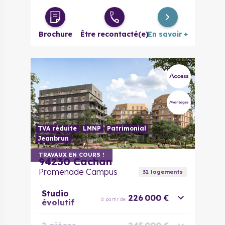
Brochure
Être recontacté(e)
En savoir +
TVA réduite
LMNP
Patrimonial
Jeanbrun
TRAVAUX EN COURS !
94230
Cachan
Promenade Campus
31
logement
s
Studio
226 000 €
à partir de
évolutif