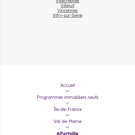
Villecresnes
intérêts. Ce montant sert à financer seulement une partie du
Villejuif
projet.
Vincennes
Vitry-sur-Seine
Acheter un programme neuf
à Alfortville pour faire un
investissement locatif
L’achat d’un bien immobilier pour en faire un investissement
locatif ne s’improvise pas. En effet, les revenus générés
rentrent en compte dans le calcul de l’impôt sur le revenu. Il
est donc nécessaire de connaitre quelques bases en
matière fiscale.
Accueil
LMNP
Programmes immobiliers neufs
Comme son nom le laisse penser, le statut LMNP s’adresse
Île-de-France
aux loueurs non professionnels qui souhaitent proposer leur
bien en meublé. Grâce à ce dispositif, la rentabilité est plus
Val-de-Marne
intéressante, car d’une part les loyers sont plus élevés.
D’autre part, il est possible d’optimiser son imposition, car les
Alfortville