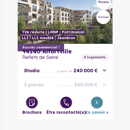
TVA réduite
LMNP
Patrimonial
LLI
LLI meublé
Jeanbrun
Succès commercial !
94140
Alfortville
Reflets de Seine
8
logement
s
Studio
240 000 €
à partir de
3 pièces
340 500 €
à partir de
Duplex 3
349 000 €
à partir de
pièces
Brochure
Être recontacté(e)
En savoir +
Duplex 5
495 000 €
à partir de
pièces