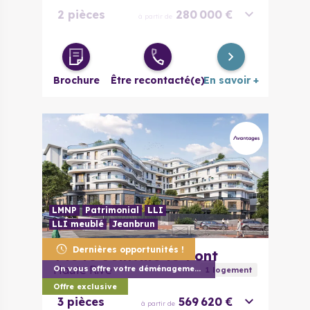
2 pièces
280 000 €
à partir de
2 pièces
285 300 €
à partir de
évolutif
Brochure
Être recontacté(e)
En savoir +
3 pièces
326 900 €
à partir de
4 pièces
445 850 €
à partir de
LMNP
Patrimonial
LLI
LLI meublé
Jeanbrun
Dernières opportunités !
94340
Joinville-le-Pont
Haute Rive
On vous offre votre déménagement (1) !
1
logement
Offre exclusive
3 pièces
569 620 €
à partir de