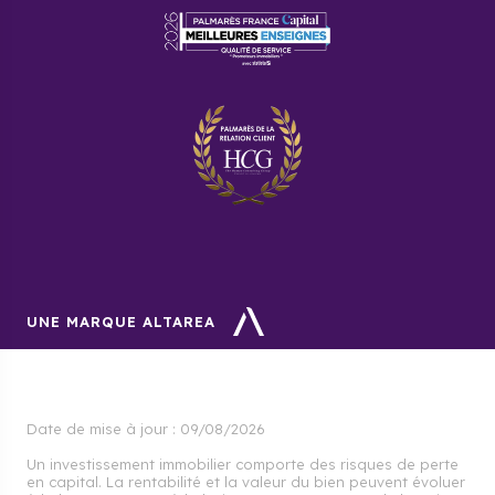
Qu’est-ce que le PAS ?
Le PAS est un dispositif permettant d’économiser de
l’argent sur les intérêts, les frais de notaires et les
frais de dossiers. Il permet également de percevoir :
l’APL Accession.
Où investir à Alfortville ?
En ce moment, il est préférable d’investir dans le sud
de la ville, à la frontière avec Choisy-le-Roi.
UNE MARQUE ALTAREA
Date de mise à jour :
09/08/2026
Un investissement immobilier comporte des risques de perte
en capital. La rentabilité et la valeur du bien peuvent évoluer