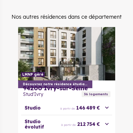
Nos autres résidences dans ce département
LMNP géré
Découvrez notre résidence étudiante
94200
Ivry-sur-Seine
Stud'Ivry
36
logement
s
Studio
146 489 €
à partir de
Studio
212 754 €
à partir de
évolutif