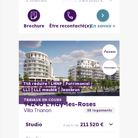
2 pièces
245 000 €
à partir de
3 pièces
326 000 €
à partir de
Brochure
Être recontacté(e)
En savoir +
4 pièces
415 000 €
à partir de
5 pièces
515 000 €
à partir de
TVA réduite
LMNP
Patrimonial
LLI
LLI meublé
Jeanbrun
TRAVAUX EN COURS
94240
L'Haÿ-les-Roses
Villa Trianon
38
logement
s
Studio
211 520 €
à partir de