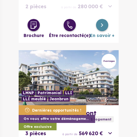
2 pièces
280 000 €
à partir de
2 pièces
285 300 €
à partir de
évolutif
Brochure
Être recontacté(e)
En savoir +
3 pièces
326 900 €
à partir de
4 pièces
445 850 €
à partir de
LMNP
Patrimonial
LLI
LLI meublé
Jeanbrun
Dernières opportunités !
94340
Joinville-le-Pont
Haute Rive
On vous offre votre déménagement (1) !
1
logement
Offre exclusive
3 pièces
569 620 €
à partir de