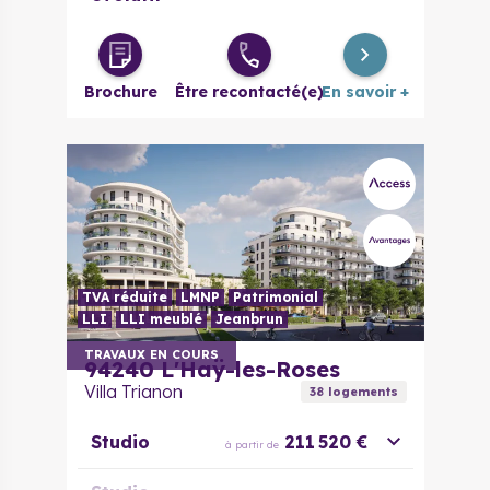
Brochure
Être recontacté(e)
En savoir +
TVA réduite
LMNP
Patrimonial
LLI
LLI meublé
Jeanbrun
TRAVAUX EN COURS
94240
L'Haÿ-les-Roses
Villa Trianon
38
logement
s
Studio
211 520 €
à partir de