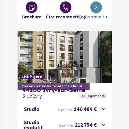
Duplex 3
349 000 €
à partir de
pièces
Brochure
Être recontacté(e)
En savoir +
Duplex 5
495 000 €
à partir de
pièces
LMNP géré
Découvrez notre résidence étudiante
94200
Ivry-sur-Seine
Stud'Ivry
36
logement
s
Studio
146 489 €
à partir de
Studio
212 754 €
à partir de
évolutif