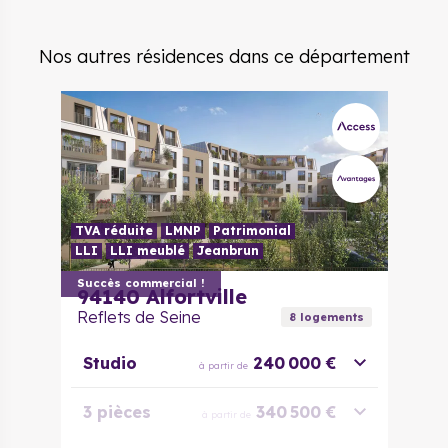
5 pièces
515 000 €
à partir de
Nos autres résidences dans ce département
TVA réduite
LMNP
Patrimonial
LLI
LLI meublé
Jeanbrun
Succès commercial !
94140
Alfortville
Reflets de Seine
8
logement
s
Studio
240 000 €
à partir de
3 pièces
340 500 €
à partir de