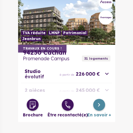
TVA réduite
LMNP
Patrimonial
Jeanbrun
TRAVAUX EN COURS !
94230
Cachan
Promenade Campus
31
logement
s
Studio
226 000 €
à partir de
évolutif
2 pièces
245 000 €
à partir de
3 pièces
326 000 €
à partir de
Brochure
Être recontacté(e)
En savoir +
4 pièces
415 000 €
à partir de