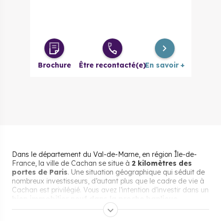
Brochure
Être recontacté(e)
En savoir +
Dans le département du Val-de-Marne, en région Île-de-
France, la ville de Cachan se situe à
2 kilomètres des
portes de Paris
. Une situation géographique qui séduit de
nombreux investisseurs, d’autant plus que le cadre de vie à
Cachan est privilégié. Vous avez l’intention d’investir dans un
bien immobilier neuf dans la proche banlieue
parisienne
? Découvrez sans plus attendre les nombreux
atouts et le marché de l’immobilier à Cachan.