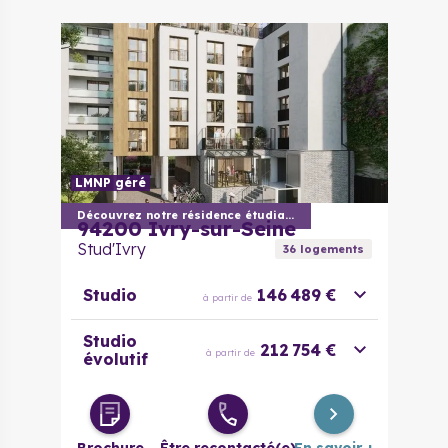
pièces
LMNP géré
Découvrez notre résidence étudiante
94200
Ivry-sur-Seine
Stud'Ivry
36
logement
s
Studio
146 489 €
à partir de
Studio
212 754 €
à partir de
évolutif