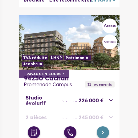
Brochure
Être recontacté(e)
En savoir +
TVA réduite
LMNP
Patrimonial
Jeanbrun
TRAVAUX EN COURS !
94230
Cachan
Promenade Campus
31
logement
s
Studio
226 000 €
à partir de
évolutif
2 pièces
245 000 €
à partir de
3 pièces
326 000 €
à partir de