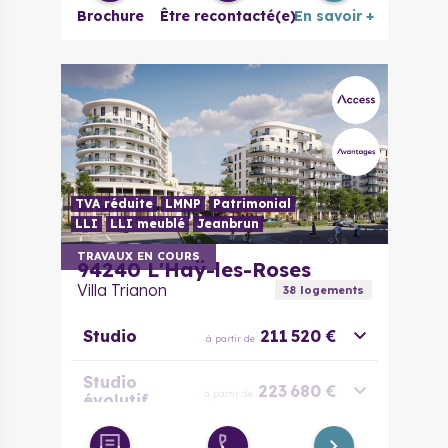
Brochure
Être recontacté(e)
En savoir +
4 pièces
415 000 €
à partir de
5 pièces
515 000 €
à partir de
TVA réduite
LMNP
Patrimonial
LLI
LLI meublé
Jeanbrun
TRAVAUX EN COURS
94240
L'Haÿ-les-Roses
Villa Trianon
38
logement
s
Studio
211 520 €
à partir de
Studio
223 680 €
à partir de
évolutif
2 pièces
253 000 €