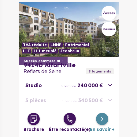
TVA réduite
LMNP
Patrimonial
LLI
LLI meublé
Jeanbrun
Succès commercial !
94140
Alfortville
Reflets de Seine
8
logement
s
Studio
240 000 €
à partir de
3 pièces
340 500 €
à partir de
Duplex 3
349 000 €
à partir de
pièces
Brochure
Être recontacté(e)
En savoir +
Duplex 5
495 000 €
à partir de