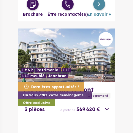
285 300 €
à partir de
évolutif
Brochure
Être recontacté(e)
En savoir +
3 pièces
326 900 €
à partir de
4 pièces
445 850 €
à partir de
LMNP
Patrimonial
LLI
LLI meublé
Jeanbrun
Dernières opportunités !
94340
Joinville-le-Pont
Haute Rive
On vous offre votre déménagement (1) !
1
logement
Offre exclusive
3 pièces
569 620 €
à partir de