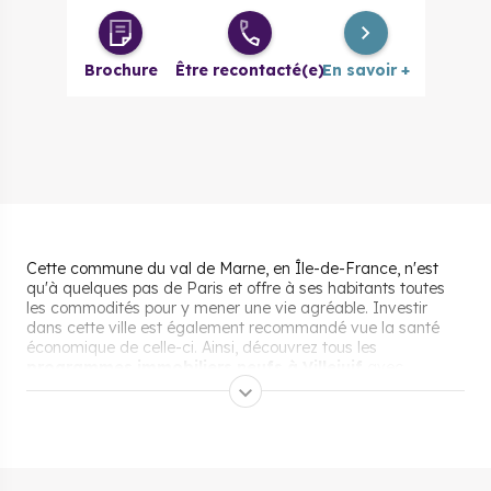
Brochure
Être recontacté(e)
En savoir +
Cette commune du val de Marne, en Île-de-France, n'est
qu'à quelques pas de Paris et offre à ses habitants toutes
les commodités pour y mener une vie agréable. Investir
dans cette ville est également recommandé vue la santé
économique de celle-ci. Ainsi, découvrez tous les
programmes immobiliers neufs à Villejuif
avec
Cogedim.
Pourquoi s’installer et vivre
à Villejuif ?