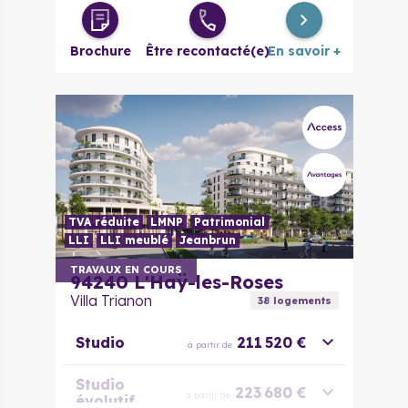
3 pièces
326 000 €
à partir de
Brochure
Être recontacté(e)
En savoir +
4 pièces
415 000 €
à partir de
5 pièces
515 000 €
à partir de
TVA réduite
LMNP
Patrimonial
LLI
LLI meublé
Jeanbrun
TRAVAUX EN COURS
94240
L'Haÿ-les-Roses
Villa Trianon
38
logement
s
Studio
211 520 €
à partir de
Studio
223 680 €
à partir de
évolutif