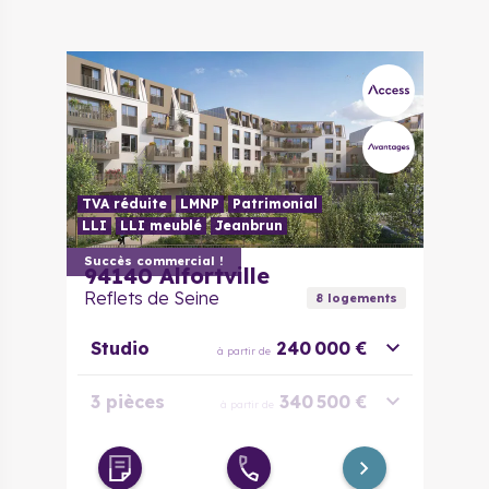
TVA réduite
LMNP
Patrimonial
LLI
LLI meublé
Jeanbrun
Succès commercial !
94140
Alfortville
Reflets de Seine
8
logement
s
Studio
240 000 €
à partir de
3 pièces
340 500 €
à partir de
Duplex 3
349 000 €
à partir de
pièces