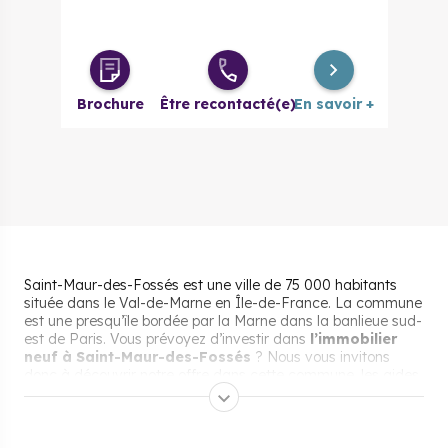
Brochure
Être recontacté(e)
En savoir +
Saint-Maur-des-Fossés est une ville de 75 000 habitants
située dans le Val-de-Marne en Île-de-France. La commune
est une presqu’île bordée par la Marne dans la banlieue sud-
est de Paris. Vous prévoyez d’investir dans
l’immobilier
neuf à Saint-Maur-des-Fossés
? Nous vous invitons
donc à découvrir notre offre dans cette commune, les aides
pour investir et les dispositifs pour franchir le pas de
l'investissement locatif. Nous vous présenterons aussi les
raisons pour lesquelles Saint-Maur-des-Fossés est un
emplacement stratégique.