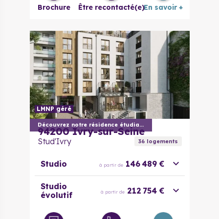
Brochure
Être recontacté(e)
En savoir +
Duplex 5
495 000 €
à partir de
pièces
LMNP géré
Découvrez notre résidence étudiante
94200
Ivry-sur-Seine
Stud'Ivry
36
logement
s
Studio
146 489 €
à partir de
Studio
212 754 €
à partir de
évolutif