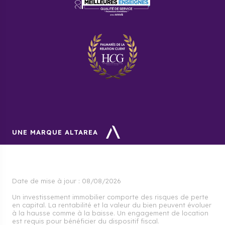
propose des services aux personnes âgées permet
de profiter de nombreux avantages fiscaux tels que
le statut LMNP et le dispositif Censi-Bouvard.
Comment calculer le rendement
locatif net ?
Vous devez calculer le rendement locatif net pour
évaluer
la rentabilité
de votre placement
immobilier. Il se calcule avec la formule : (loyer
mensuel x 12 x 100 – (charges locatives + frais de
gestion + taxe foncière + impôt sur le revenu)) / prix
d’achat.
UNE MARQUE ALTAREA
Quels sont les frais de notaire
pour l’immobilier neuf ?
Date de mise à jour :
08/08/2026
Les frais de notaire dans l’immobilier neuf sont de
2 à
3 % du prix du logement
.
Un investissement immobilier comporte des risques de perte
en capital. La rentabilité et la valeur du bien peuvent évoluer
à la hausse comme à la baisse. Un engagement de location
est requis pour bénéficier du dispositif fiscal.