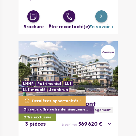
2 pièces
285 300 €
à partir de
évolutif
Brochure
Être recontacté(e)
En savoir +
3 pièces
326 900 €
à partir de
4 pièces
445 850 €
à partir de
LMNP
Patrimonial
LLI
LLI meublé
Jeanbrun
Dernières opportunités !
94340
Joinville-le-Pont
Haute Rive
On vous offre votre déménagement (1) !
1
logement
Offre exclusive
3 pièces
569 620 €
à partir de