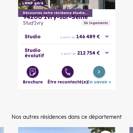
LMNP géré
Découvrez notre résidence étudiante
94200
Ivry-sur-Seine
Stud'Ivry
36
logement
s
Studio
146 489 €
à partir de
Studio
212 754 €
à partir de
évolutif
Brochure
Être recontacté(e)
En savoir +
Nos autres résidences dans ce département