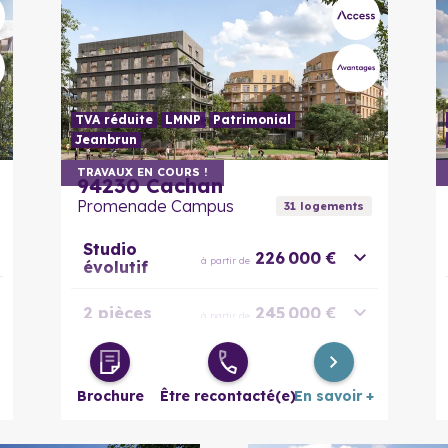
TVA réduite
LMNP
Patrimonial
Jeanbrun
En savoir plus
TRAVAUX EN COURS !
94230
Cachan
Promenade Campus
31
logement
s
Studio
226 000 €
à partir de
évolutif
2 pièces
245 000 €
à partir de
3 pièces
326 000 €
à partir de
Brochure
Être recontacté(e)
En savoir +
4 pièces
415 000 €
à partir de