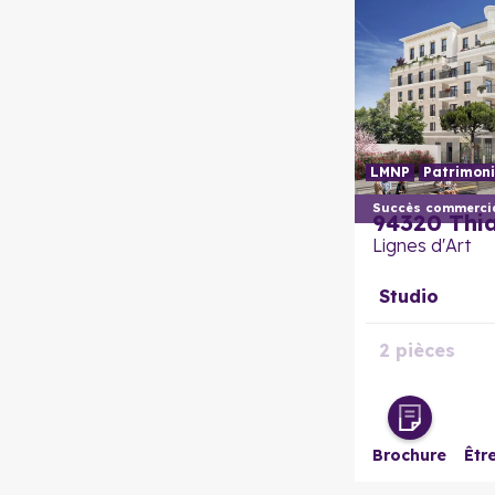
LMNP
Patrimoni
Succès commercia
94320
Thia
Lignes d'Art
Studio
2 pièces
2 pièces
évolutif
Brochure
Êtr
3 pièces