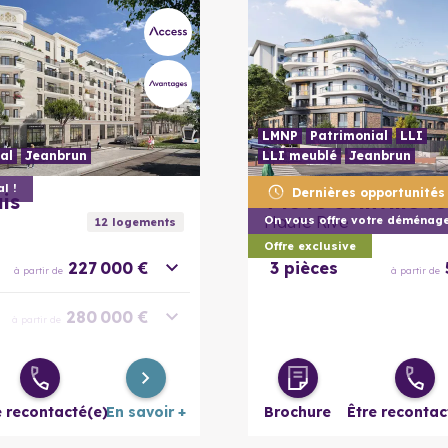
5 pièces
515 000 €
à partir de
LMNP
Patrimonial
LLI
al
Jeanbrun
LLI meublé
Jeanbrun
En savoir plus
l !
Dernières opportunités 
is
94340
Joinville-l
Haute Rive
12
logement
s
Offre exclusive
227 000 €
3 pièces
à partir de
à partir de
280 000 €
à partir de
285 300 €
à partir de
e recontacté(e)
En savoir +
Brochure
Être recontac
326 900 €
à partir de