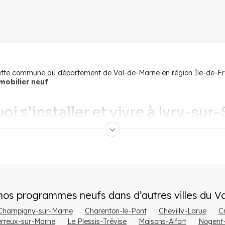
445 850 €
à partir de
 Cette commune du département de Val-de-Marne en région Île-de-Fr
mmobilier neuf
.
i s’installer et vivre à Ivry-sur
Seine offre un cadre de vie agréable à ses habitants. Ces derniers 
la Marne, Ivry-sur-Seine possède plusieurs
jardins et espaces ver
nos programmes neufs dans d’autres villes
du
Va
 parc des Cormailles. Le Grand Prix National du Paysage a été décern
-Seine est la cinquième ville la plus peuplée du département, mais el
Champigny-sur-Marne
Charenton-le-Pont
Chevilly-Larue
Cr
erreux-sur-Marne
Le Plessis-Trévise
Maisons-Alfort
Nogent
urelles