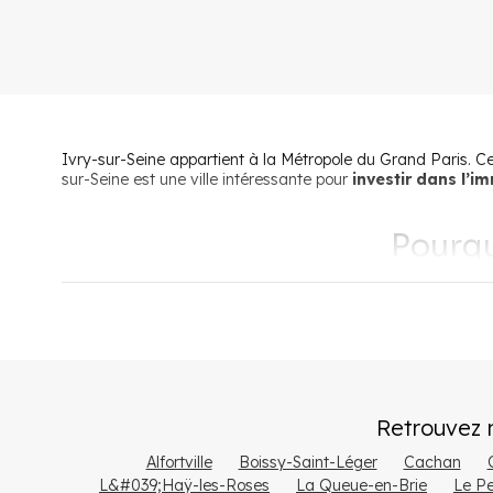
4 pièces
Ivry-sur-Seine appartient à la Métropole du Grand Paris.
sur-Seine est une ville intéressante pour
investir dans l’i
Pourquo
Son cadre de vie
Située à environ 5 kilomètres du centre de Paris, Ivry-sur-
arrondissement de Paris. À la confluence de la Seine et de 
promener.
Retrouvez 
L’un des lieux favoris des résidents d’Ivry-sur-Seine est le
en plein air. Avec ses
plus de 63 000 habitants
, Ivry-sur
Alfortville
Boissy-Saint-Léger
Cachan
L&#039;Haÿ-les-Roses
La Queue-en-Brie
Le P
Ses infrastructures sportives et cult