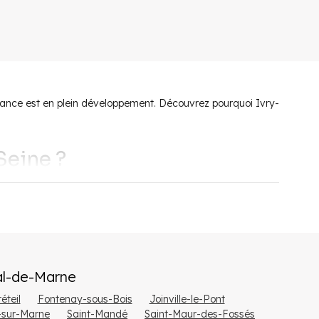
ance est en plein développement. Découvrez pourquoi Ivry-
-Seine ?
profitent du calme de la commune à proximité du 13e
ts
particulièrement appréciés par les habitants pour se
l-de-Marne
é à ce parc privilégié pour les balades en nature et les jeux
le réussit tout de même à maintenir son confort de vie.
éteil
Fontenay-sous-Bois
Joinville-le-Pont
-sur-Marne
Saint-Mandé
Saint-Maur-des-Fossés