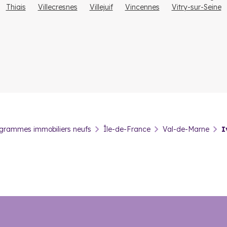
Thiais
Villecresnes
Villejuif
Vincennes
Vitry-sur-Seine
oncerne les pratiques sportives, les habitants peuvent profiter
d’un
s par la municipalité.
’un conservatoire de musique et de danse
, d’une médiathèque 
n réseau de transports en commun. Les habitants peuvent rejoindre 
ry-sur-Seine et permettent de rejoindre la Place d’Italie.
grammes immobiliers neufs
Île-de-France
Val-de-Marne
I
stir dans l’immobilier neuf à Iv
x portes de la capitale, mais aussi pour son attractivité et son dével
s écoles implantées sur place.
ion de
réaliser une plus-value
en cas d’une éventuelle revente. Le p
des logements. La proximité d’Ivry-sur-Seine avec Paris fait égalemen