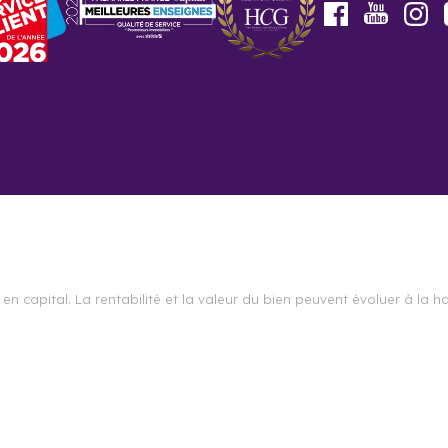
Youtube
Facebook
In
 questions
la démographie d’Ivry-sur-Seine ?
000 habitants d’Ivry-sur-Seine, il y a un peu plus de 28 000 ménages 
iron 10 379 habitants par km² avec la majorité de la population qui 
en capital. La rentabilité et la valeur du bien peuvent évoluer à l
heter un programme neuf à Ivry-sur-Seine 
m vous accompagnent tout au long de votre projet d’acquisition de
la recherche du bien immobilier jusqu’à la remise des clés.