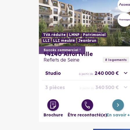
TVA réduite
LMNP
Patrimonial
LLI
LLI meublé
Jeanbrun
Succès commercial !
94140
Alfortville
Reflets de Seine
8
logement
s
Studio
240 000 €
à partir de
3 pièces
340 500 €
à partir de
Duplex 3
349 000 €
à partir de
pièces
Brochure
Être recontacté(e)
En savoir +
Duplex 5
495 000 €
à partir de
pièces