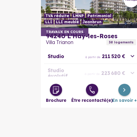
TVA réduite
LMNP
Patrimonial
LLI
LLI meublé
Jeanbrun
TRAVAUX EN COURS
94240
L'Haÿ-les-Roses
Villa Trianon
38
logement
s
Studio
211 520 €
à partir de
Studio
223 680 €
à partir de
évolutif
2 pièces
253 000 €
à partir de
Brochure
Être recontacté(e)
En savoir +
2 pièces
305 270 €
à partir de
évolutif
3 pièces
316 920 €
à partir de