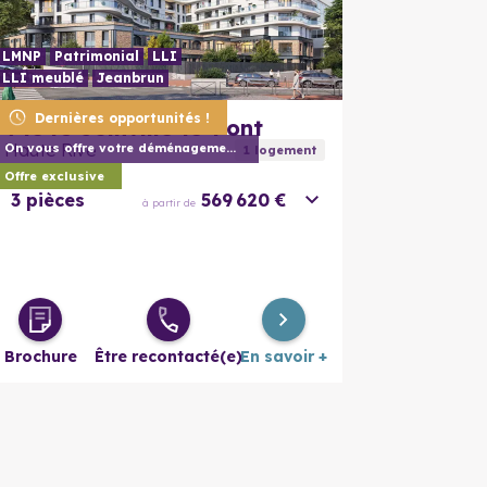
LMNP
Patrimonial
LLI
LLI meublé
Jeanbrun
En savoir plus
En savoir
Dernières opportunités !
94340
Joinville-le-Pont
Haute Rive
On vous offre votre déménagement (1) !
1
logement
Offre exclusive
3 pièces
569 620 €
à partir de
Brochure
Être recontacté(e)
En savoir +