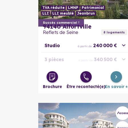
TVA réduite
LMNP
Patrimonial
LLI
LLI meublé
Jeanbrun
Succès commercial !
94140
Alfortville
Reflets de Seine
8
logement
s
Studio
240 000 €
à partir de
3 pièces
340 500 €
à partir de
Duplex 3
349 000 €
à partir de
pièces
Brochure
Être recontacté(e)
En savoir +
Duplex 5
495 000 €
à partir de
pièces