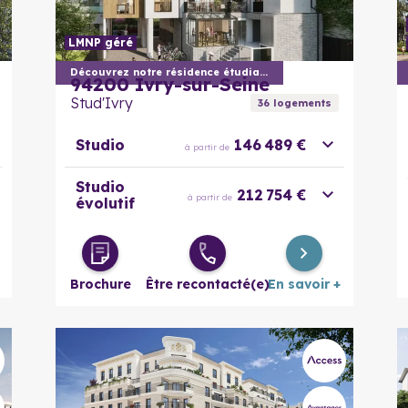
LMNP géré
En savoir plus
Découvrez notre résidence étudiante
94200
Ivry-sur-Seine
Stud'Ivry
36
logement
s
Studio
146 489 €
à partir de
Studio
212 754 €
à partir de
évolutif
Brochure
Être recontacté(e)
En savoir +