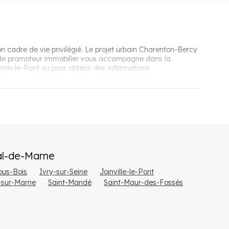
n cadre de vie privilégié. Le projet urbain Charenton-Bercy
se de promoteur immobilier vous accompagne dans la
ton-le-Pont ou pour obtenir des informations
euf
 RT2020, synonyme d'importantes économies d'énergie. La
l-de-Marne
ments et une garantie décennale sur le gros œuvre. Ces
au cœur d'un territoire en pleine mutation urbaine.
ous-Bois
Ivry-sur-Seine
Joinville-le-Pont
-sur-Marne
Saint-Mandé
Saint-Maur-des-Fossés
re
 l'ensemble du territoire national pour l'achat d'un