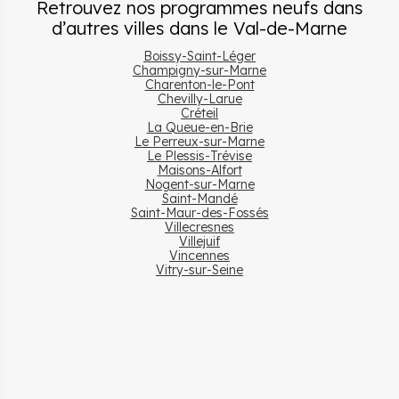
Retrouvez nos programmes neufs dans
d’autres villes
dans le
Val-de-Marne
Boissy-Saint-Léger
Champigny-sur-Marne
Charenton-le-Pont
Chevilly-Larue
Créteil
La Queue-en-Brie
Le Perreux-sur-Marne
Le Plessis-Trévise
Maisons-Alfort
Nogent-sur-Marne
Saint-Mandé
Saint-Maur-des-Fossés
Villecresnes
Villejuif
Vincennes
Vitry-sur-Seine