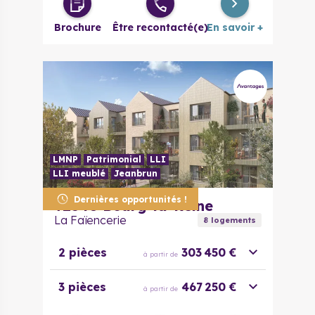
Brochure
Être recontacté(e)
En savoir +
LMNP
Patrimonial
LLI
LLI meublé
Jeanbrun
Dernières opportunités !
92340
Bourg-la-Reine
La Faïencerie
8
logement
s
2 pièces
303 450 €
à partir de
3 pièces
467 250 €
à partir de