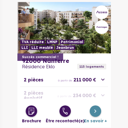
TVA réduite
LMNP
Patrimonial
LLI
LLI meublé
Jeanbrun
Succès commercial !
92000
Nanterre
Résidence Eklo
115
logement
s
2 pièces
211 000 €
à partir de
2 pièces
234 000 €
à partir de
évolutif
3 pièces
260 000 €
à partir de
Brochure
Être recontacté(e)
En savoir +
3 pièces
308 000 €
à partir de