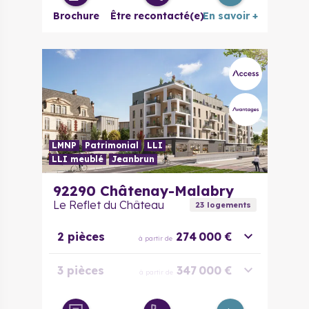
Brochure
Être recontacté(e)
En savoir +
LMNP
Patrimonial
LLI
LLI meublé
Jeanbrun
92290
Châtenay-Malabry
Le Reflet du Château
23
logement
s
2 pièces
274 000 €
à partir de
3 pièces
347 000 €
à partir de
4 pièces
404 000 €
à partir de