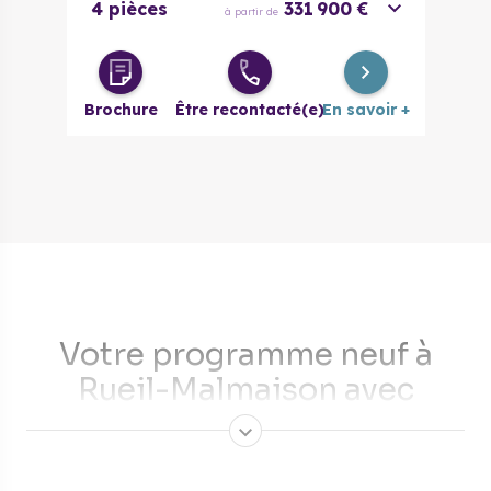
4 pièces
331 900 €
à partir de
Brochure
Être recontacté(e)
En savoir +
Votre programme neuf à
Rueil-Malmaison avec
Cogedim
Sur la rive gauche de la Seine se trouve Rueil-Malmaison.