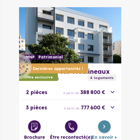
évolutif
4 pièces
320 000 €
à partir de
LMNP
Patrimonial
Dernières opportunités !
92130
Issy-les-Moulineaux
Carré Des Arts
Offre exclusive
4
logement
s
2 pièces
388 800 €
à partir de
3 pièces
777 600 €
à partir de
Brochure
Être recontacté(e)
En savoir +