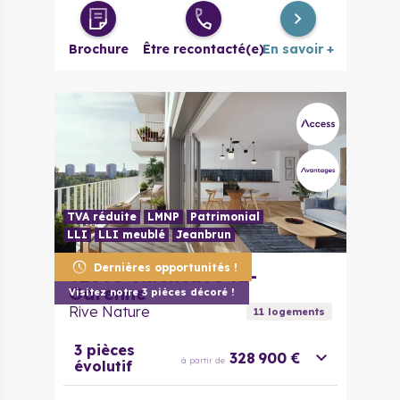
Brochure
Être recontacté(e)
En savoir +
TVA réduite
LMNP
Patrimonial
LLI
LLI meublé
Jeanbrun
Dernières opportunités !
92390
Villeneuve-la-
Garenne
Visitez notre 3 pièces décoré !
Rive Nature
11
logement
s
3 pièces
328 900 €
à partir de
évolutif