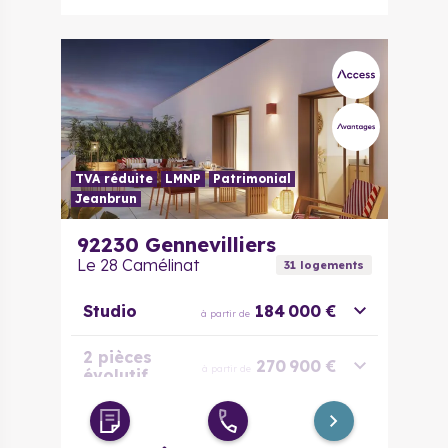
TVA réduite
LMNP
Patrimonial
Jeanbrun
92230
Gennevilliers
Le 28 Camélinat
31
logement
s
Studio
184 000 €
à partir de
2 pièces
270 900 €
à partir de
évolutif
3 pièces
312 000 €
à partir de