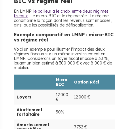
BIC vs régime réel
En LMNP,
le bailleur a le choix entre deux régimes
fiscaux
: le micro-BIC et le régime réel. Le régime
conditionne la façon dont les revenus sont imposés,
ainsi que les possibilités de défiscalisation.
Exemple comparatif en LMNP : micro-BIC
vs régime réel
Voici un exemple pour illustrer l’impact des deux
régimes fiscaux sur un même investissement en
LMNP. Considérons un foyer fiscal imposé à 30 %,
louant un bien estimé à 300 000 € avec 8 000 € de
mobilier.
Micro
Option Réel
BIC
12 000
Loyers
12 000 €
€
Abattement
50%
forfaitaire
Amortissement
7 752 €