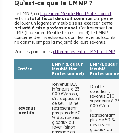
​Qu’est-ce que le LMNP ?
Le LMNP, ou
Loueur en Meublé Non Professionnel
,
est un
statut fiscal de droit commun
qui permet
de louer un logement meublé
sans exercer cette
activité à titre professionnel
. Contrairement au
LMP (Loueur en Meublé Professionnel), le LMNP
concerne des investisseurs dont les revenus locatifs
ne constituent pas la majorité de leurs revenus.
Voici les principales
différences entre LMNP et LMP
:
LMNP (Loueur
LMP (Loueur
Critère
Meublé Non
Meublé
Professionnel)
Professionnel)
Revenus BIC
Double
inférieurs à 23
condition :
000 €/an ou,
revenus BIC
s’ils dépassent
supérieurs à 23
ce seuil, ils ne
000 €/an
Revenus
représentent
ET
locatifs
pas plus de 50
représentant
% des revenus
plus de 50 %
globaux du
des revenus
foyer (sinon
globaux du
passage en