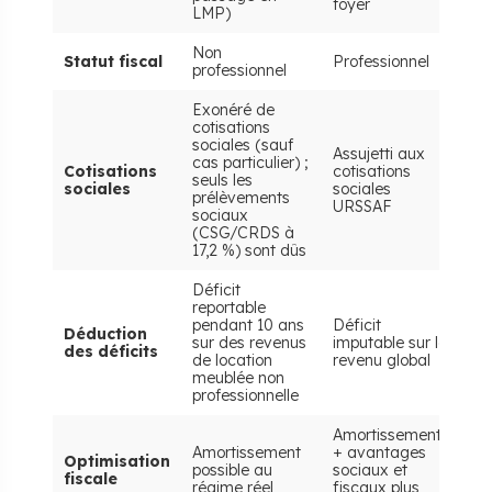
foyer
LMP)
Non
Statut fiscal
Professionnel
professionnel
Exonéré de
cotisations
sociales (sauf
Assujetti aux
cas particulier) ;
Cotisations
cotisations
seuls les
sociales
sociales
prélèvements
URSSAF
sociaux
(CSG/CRDS à
17,2 %) sont dûs
Déficit
reportable
pendant 10 ans
Déficit
Déduction
sur des revenus
imputable sur le
des déficits
de location
revenu global
meublée non
professionnelle
Amortissement
Amortissement
+ avantages
Optimisation
possible au
sociaux et
fiscale
régime réel
fiscaux plus