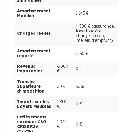
Immobilier
Amortissement
1 143 €
Mobilier
4 300 € (assurance,
taxe foncière,
Charges réelles
charges copro,
intérêts d'emprunt)
Amortissement
1 195 €
reporté
Revenus
6 000
0 €
imposables
€
Tranche
Supérieure
30%
30%
d'imposition
Impôts sur les
1 800
0 €
Loyers Meublés
€
Prélèvements
sociaux : CSG
1 032
0 €
CRDS RSA
€
(17,2%)