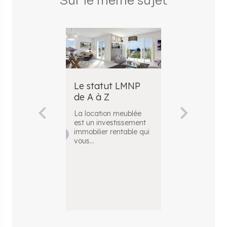
Sur le même sujet
Le statut LMNP
​Fiscalité L
de A à Z
guide comp
pour comp
La location meublée
l’impositio
est un investissement
location m
immobilier rentable qui
vous
...
Le statut LM
concerne les
propriétaires q
un bien meublé